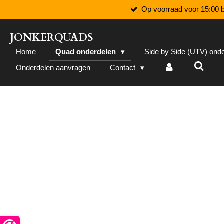
Op voorraad voor 15:00 b
Ga
direct
naar
JONKERQUADS
de
Home
Quad onderdelen
Side by Side (UTV) ond
hoofdinhoud
Onderdelen aanvragen
Contact