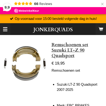
×
66
Reviews
9,9
Op voorraad voor 15:00 besteld volgende dag in huis!
JONKERQUADS
Remschoenen set
Suzuki LT-Z 90
Quadsport
€ 19,95
Remschoenen set
Suzuki LT-Z 90 Quadsport
2007-2025
Merk: EBC BRAKES