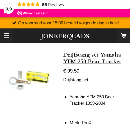
×
66
Reviews
9,9
Op voorraad voor 15:00 besteld volgende dag in huis!
JONKERQUADS
Drijfstang set Yamaha
YFM 250 Bear Tracker
€ 99,50
Drijfstang set
Yamaha YFM 250 Bear
Tracker 1999-2004
Merk: ProX