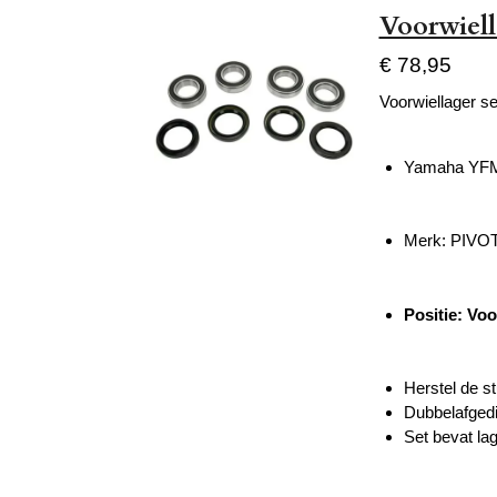
Voorwiel
€ 78,95
Voorwiellager se
Yamaha YFM
Merk: PIV
Positie: Vo
Herstel de st
Dubbelafgedi
Set bevat la