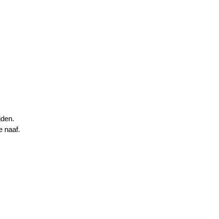
jden.
e naaf.