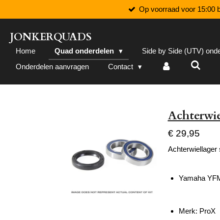
Op voorraad voor 15:00 b
Ga
direct
naar
JONKERQUADS
de
Home
Quad onderdelen
Side by Side (UTV) ond
hoofdinhoud
Onderdelen aanvragen
Contact
Achterwi
€ 29,95
Achterwiellager 
Yamaha YFM
Merk: ProX