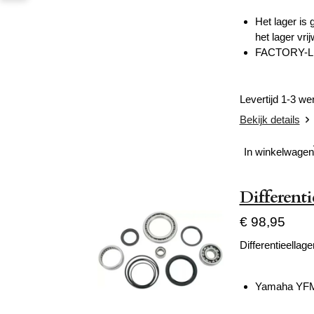
Het lager is
het lager vri
FACTORY-LINK
Levertijd 1-3 w
Bekijk details
In winkelwagen
Different
€ 98,95
Differentieellage
Yamaha YFM