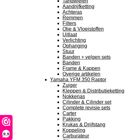
Tandwielen
Aandrijfketting
Achteras
Remmen
Filters
Olie & Vloeistoffen
Uitlaat
Verlichting
Ophanging
Stuur
Banden + velgen sets
Banden
Frame & Kappen
Overige artikelen
Yamaha YFM 350 Raptor
Zuiger
Kleppen & Distributieketting
Nokkenas
Cilinder & Cilinder set
Complete revisie sets
Carter
Pakking
Krukas & Drijfstang
Koppeling
9,9
Carburateur