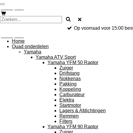
Ga
jONKERQUADS
direct
naar
de
hoofdinhoud
Op voorraad voor 15:00 best
jONKERQUADS
Home
Quad onderdelen
Yamaha
Yamaha ATV Sport
Yamaha YFM 50 Raptor
Zuiger
Drijfstang
Nokkenas
Pakking
Koppeling
Carburateur
Elektra
Startmotor
Lagers & Afdichtingen
Remmen
Filters
Yamaha YFM 90 Raptor
Zuiger