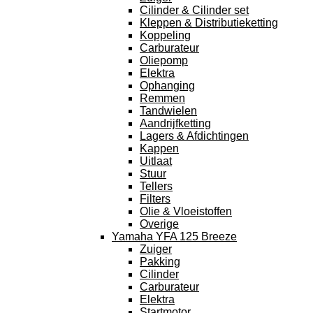
Cilinder & Cilinder set
Kleppen & Distributieketting
Koppeling
Carburateur
Oliepomp
Elektra
Ophanging
Remmen
Tandwielen
Aandrijfketting
Lagers & Afdichtingen
Kappen
Uitlaat
Stuur
Tellers
Filters
Olie & Vloeistoffen
Overige
Yamaha YFA 125 Breeze
Zuiger
Pakking
Cilinder
Carburateur
Elektra
Startmotor