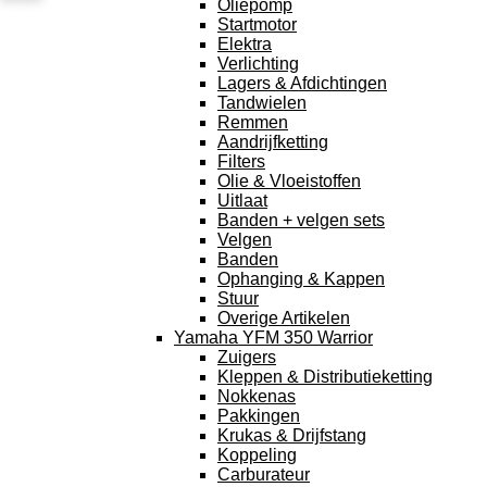
Oliepomp
Startmotor
Elektra
Verlichting
Lagers & Afdichtingen
Tandwielen
Remmen
Aandrijfketting
Filters
Olie & Vloeistoffen
Uitlaat
Banden + velgen sets
Velgen
Banden
Ophanging & Kappen
Stuur
Overige Artikelen
Yamaha YFM 350 Warrior
Zuigers
Kleppen & Distributieketting
Nokkenas
Pakkingen
Krukas & Drijfstang
Koppeling
Carburateur