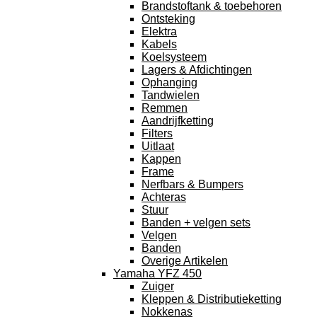
Brandstoftank & toebehoren
Ontsteking
Elektra
Kabels
Koelsysteem
Lagers & Afdichtingen
Ophanging
Tandwielen
Remmen
Aandrijfketting
Filters
Uitlaat
Kappen
Frame
Nerfbars & Bumpers
Achteras
Stuur
Banden + velgen sets
Velgen
Banden
Overige Artikelen
Yamaha YFZ 450
Zuiger
Kleppen & Distributieketting
Nokkenas