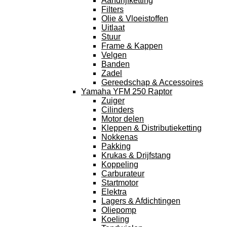
Aandrijfketting
Filters
Olie & Vloeistoffen
Uitlaat
Stuur
Frame & Kappen
Velgen
Banden
Zadel
Gereedschap & Accessoires
Yamaha YFM 250 Raptor
Zuiger
Cilinders
Motor delen
Kleppen & Distributieketting
Nokkenas
Pakking
Krukas & Drijfstang
Koppeling
Carburateur
Startmotor
Elektra
Lagers & Afdichtingen
Oliepomp
Koeling