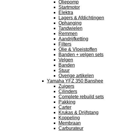
Oliepomp
Startmotor
Elektra
Lagers & Afdichtingen
Ophanging
Tandwielen
Remmen
Aandrijfketting
Filters
Olie & Vloeistoffen
Banden + velgen sets
Velgen
Banden
Stuur
Overige artikelen
Yamaha YFZ 350 Banshee
Zuigers
Cilinders
Complete rebuild sets
Pakking
Carter
Krukas & Drijfstang
Koppeling
Membraan
Carburateur