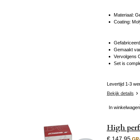
Materiaal: G
Coating: Mol
Gefabriceerd
Gemaakt va
Vervolgens C
Set is compl
Levertijd 1-3 w
Bekijk details
In winkelwagen
High per
€ 147,95
GRA