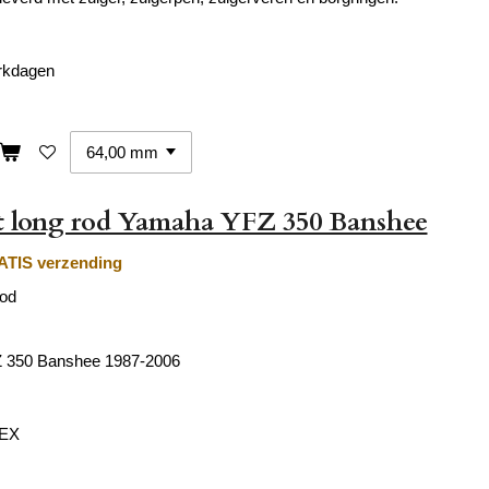
erkdagen
et long rod Yamaha YFZ 350 Banshee
TIS verzending
rod
 350 Banshee
1987-2006
TEX