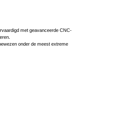
ervaardigd met
geavanceerde CNC-
eren.
es bewezen onder de meest extreme