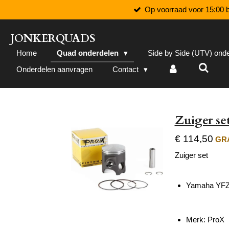
Op voorraad voor 15:00 b
Ga
direct
naar
JONKERQUADS
de
Home
Quad onderdelen
Side by Side (UTV) ond
hoofdinhoud
Onderdelen aanvragen
Contact
Zuiger s
€ 114,50
GRA
Zuiger set
Yamaha YFZ
Merk: ProX