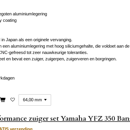
egoten aluminiumlegering
y coating
 in Japan als een
originele vervanging.
n een
aluminiumlegering met hoog siliciumgehalte
, die
voldoet aan de 
NC-gefreesd tot zeer nauwkeurige toleranties.
eet en bevat een zuiger, zuigerpen, zuigerveren en borgringen.
erkdagen
formance zuiger set Yamaha YFZ 350 Ban
TIS verzending