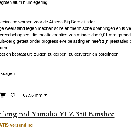
egoten aluminiumlegering
peciaal ontworpen voor de
Athena Big Bore cilinder
.
oge weerstand tegen
mechanische en thermische spanningen
en is v
gereedschappen
, die maattoleranties van minder dan
0,01 mm
garand
uitvoerig getest
onder progressieve belasting en heeft zijn prestati
den.
et en bestaat uit: zuiger, zuigerpen, zuigerveren en borgringen.
erkdagen
et long rod Yamaha YFZ 350 Banshee
TIS verzending