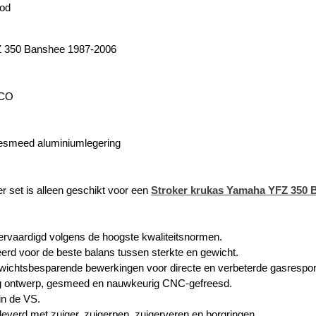
rod
 350 Banshee
1987-2006
ECO
Gesmeed aluminiumlegering
r set is alleen geschikt voor een
Stroker krukas Yamaha YFZ 350 
vervaardigd volgens de hoogste kwaliteitsnormen.
erd voor de beste balans tussen sterkte en gewicht.
wichtsbesparende bewerkingen voor directe en verbeterde gasrespo
 ontwerp, gesmeed en nauwkeurig CNC-gefreesd.
in de VS.
everd met zuiger, zuigerpen, zuigerveren en borgringen.