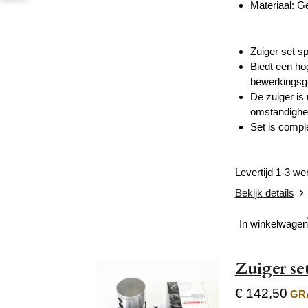
Materiaal: G
Zuiger set s
Biedt een h
bewerkings
De zuiger is 
omstandighe
Set is comple
Levertijd 1-3 w
Bekijk details
In winkelwagen
Zuiger s
€ 142,50
GRA