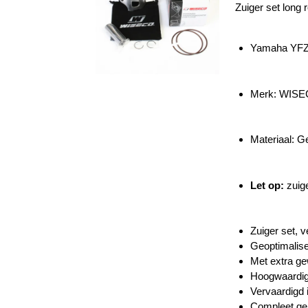
Zuiger set long 
Yamaha YFZ
Merk: WIS
Materiaal: 
Let op:
zuige
Zuiger set, 
Geoptimalise
Met extra ge
Hoogwaardig
Vervaardigd 
Compleet gel