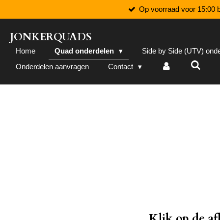
Op voorraad voor 15:00 b
Ga
direct
naar
JONKERQUADS
de
Home
Quad onderdelen
Side by Side (UTV) ond
hoofdinhoud
Onderdelen aanvragen
Contact
Klik op de a