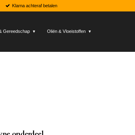
Klarna achteraf betalen
n & Gereedschap
Oliën & Vloeistoffen
ype onderdeel