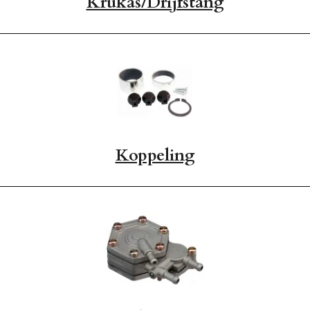
Krukas/Drijfstang
Koppeling