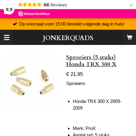
×
66
Reviews
9,9
Op voorraad voor 15:00 besteld volgende dag in huis!
JONKERQUADS
Sproeiers (5 stuks)
Honda TRX 300 X
€ 21,95
Sproeiers
Honda TRX 300 X 2009-
2009
Merk: ProX
Aantal set: 5 stuks