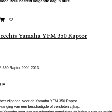
oor 15:00 besteld volgende dag in huis!
l rechts Yamaha YFM 350 Raptor
 350 Raptor 2004-2013
AHA
chter zijpaneel voor de Yamaha YFM 350 Raptor.
ervanging van een beschadigde of versleten zijkap.
 Yamaha voor een nauwkeurige aansluiting en behoud van de originel