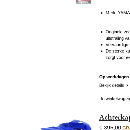
Merk: YAM
Originele vo
uitstraling v
Vervaardigd 
De sterke kun
zorgt voor e
Op werkdagen v
Bekijk details
In winkelwagen
Achterka
€ 395,00
GRA