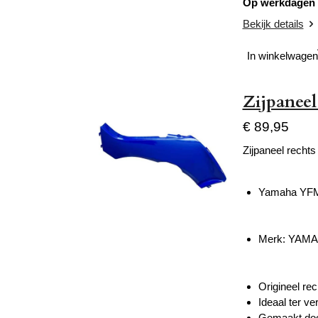
Op werkdagen v
Bekijk details
In winkelwagen
Zijpanee
€ 89,95
Zijpaneel rechts
Yamaha YFM
Merk: YAM
Origineel re
Ideaal ter v
Gemaakt door