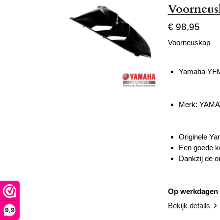
Voorneus
€ 98,95
Voorneuskap
Yamaha YFM
Merk: YAM
Originele Y
Een goede ke
Dankzij de or
Op werkdagen v
Bekijk details
9,9