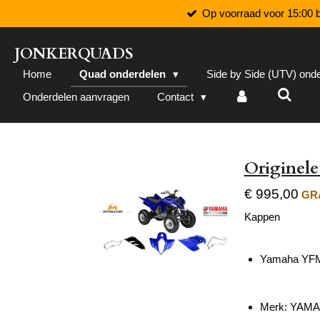
Op voorraad voor 15:00 b
Ga
direct
naar
JONKERQUADS
de
Home
Quad onderdelen
Side by Side (UTV) ond
hoofdinhoud
Onderdelen aanvragen
Contact
Originel
€ 995,00
GRA
Kappen
Yamaha YFM
Merk: YAM