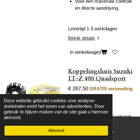
Voor een maximale controle
en directe aandrijving.
Levertijd 1-3 werkdagen
Bekijk details
In winkelwagen
Koppelingshuis Suzuki
LT-Z 400 Quadsport
€ 267,50
GRATIS verzending
Koppelingshuis
Deze website gebruikt cookies voor analyse-
doeleinden en/of het tonen van advertenties. Door
gebruik te blijven maken van de site gaat u hiermee
Suzuki LT-Z 400 Quadsport
akkoord.
2003-2018
Akkoord
E-mailadres
WhatsApp