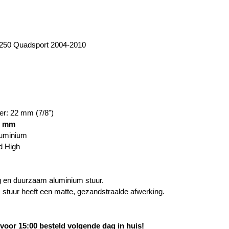
 250 Quadsport 2004-2010
er: 22 mm (7/8")
8 mm
luminium
d High
 en duurzaam aluminium stuur.
stuur heeft een matte, gezandstraalde afwerking.
oor 15:00 besteld volgende dag in huis!