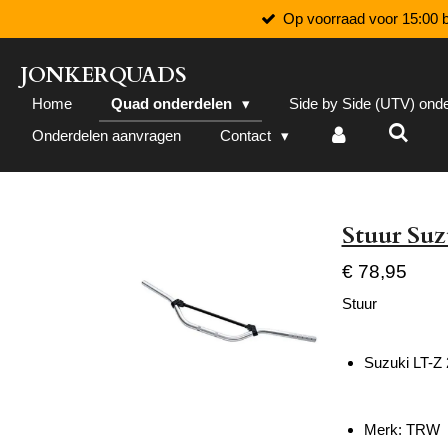
Op voorraad voor 15:00 b
Ga
direct
naar
JONKERQUADS
de
Home
Quad onderdelen
Side by Side (UTV) ond
hoofdinhoud
Onderdelen aanvragen
Contact
Stuur Suz
€ 78,95
Stuur
Suzuki LT-Z
Merk: TRW