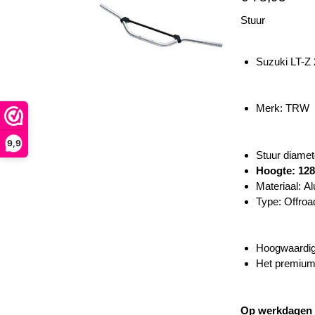
Stuur
Suzuki LT-Z
Merk: TRW
9,9
Stuur diamet
Hoogte: 12
Materiaal: A
Type:
Offroa
Hoogwaardig
Het premium 
Op werkdagen v