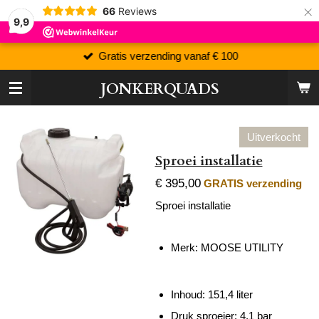
×
66
Reviews
9,9
Gratis verzending vanaf € 100
JONKERQUADS
Uitverkocht
Sproei installatie
€ 395,00
GRATIS verzending
Sproei installatie
Merk: MOOSE UTILITY
Inhoud: 151,4 liter
Druk sproeier: 4,1 bar