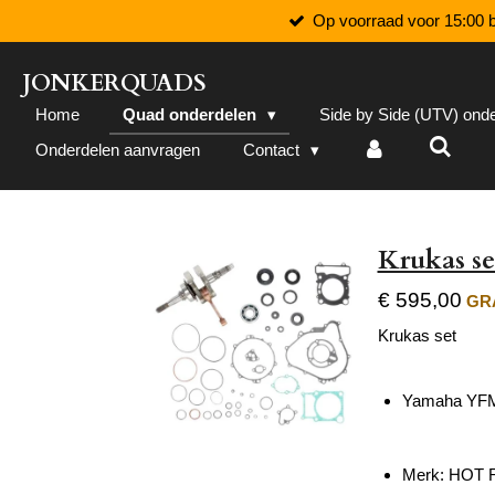
Op voorraad voor 15:00 b
Ga
direct
naar
JONKERQUADS
de
Home
Quad onderdelen
Side by Side (UTV) ond
hoofdinhoud
Onderdelen aanvragen
Contact
Krukas s
€ 595,00
GRA
Krukas set
Yamaha YFM
Merk: HOT