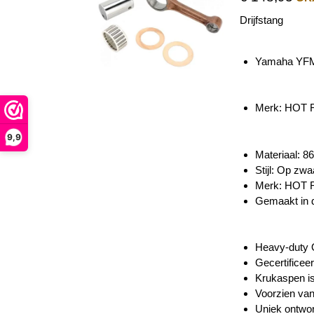
Drijfstang
Yamaha YFM
Merk: HOT
9,9
Materiaal: 86
Stijl: Op zw
Merk: HOT
Gemaakt in 
Heavy-duty O
Gecertificeer
Krukaspen is
Voorzien van
Uniek ontwor