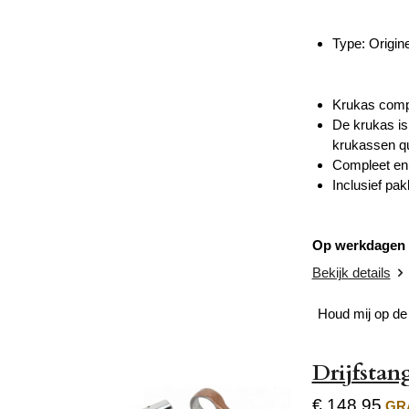
Type: Origin
Krukas compl
De krukas is
krukassen qu
Compleet en k
Inclusief pak
Op werkdagen v
Bekijk details
Houd mij op de
Drijfsta
€ 148,95
GRA