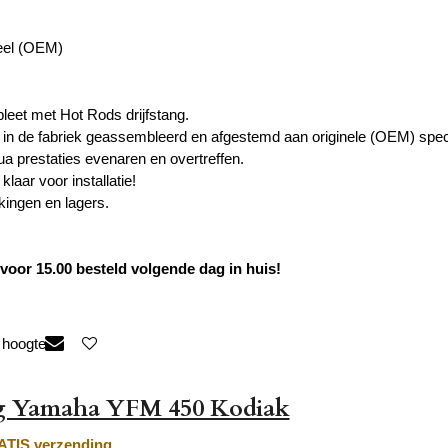
eel (OEM)
eet met Hot Rods drijfstang.
 in de fabriek geassembleerd en afgestemd aan originele (OEM) speci
a prestaties evenaren en overtreffen.
laar voor installatie!
kingen en lagers.
oor 15.00 besteld volgende dag in huis!
 hoogte
ng Yamaha YFM 450 Kodiak
TIS verzending