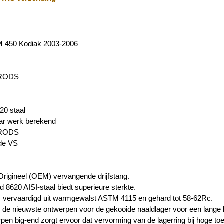
 450 Kodiak 2003-2006
 RODS
20 staal
aar werk berekend
 RODS
de VS
rigineel (OEM) vervangende drijfstang.
d 8620 AISI-staal biedt superieure sterkte.
 vervaardigd uit warmgewalst ASTM 4115 en gehard tot 58-62Rc.
 de nieuwste ontwerpen voor de gekooide naaldlager voor een lange l
pen big-end zorgt ervoor dat vervorming van de lagerring bij hoge to