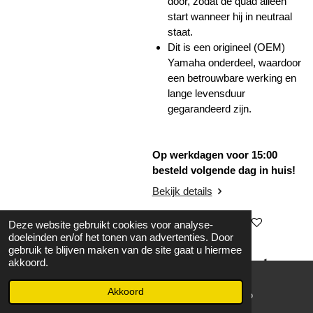
door, zodat de quad alleen
start wanneer hij in neutraal
staat.
Dit is een origineel (OEM)
Yamaha onderdeel, waardoor
een betrouwbare werking en
lange levensduur
gegarandeerd zijn.
Op werkdagen voor 15:00
besteld volgende dag in huis!
Bekijk details
In winkelwagen
Deze website gebruikt cookies voor analyse-
doeleinden en/of het tonen van advertenties. Door
gebruik te blijven maken van de site gaat u hiermee
akkoord.
Ledbalk universeel
€ 74,50
Akkoord
E-mailadres
WhatsApp
Ledbalk