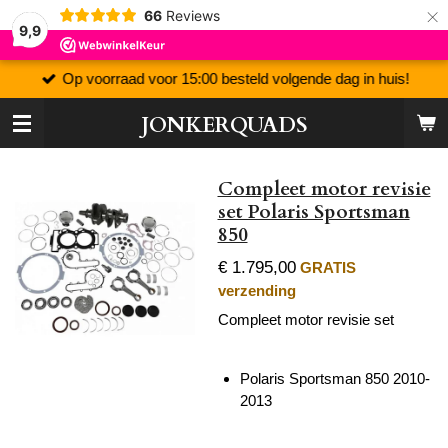
×
66
Reviews
9,9
Op voorraad voor 15:00 besteld volgende dag in huis!
JONKERQUADS
Compleet motor revisie
set Polaris Sportsman
850
€ 1.795,00
GRATIS
verzending
Compleet motor revisie set
Polaris Sportsman 850 2010-
2013