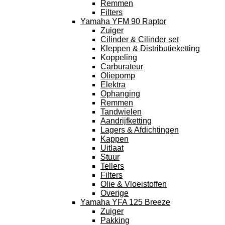
Remmen
Filters
Yamaha YFM 90 Raptor
Zuiger
Cilinder & Cilinder set
Kleppen & Distributieketting
Koppeling
Carburateur
Oliepomp
Elektra
Ophanging
Remmen
Tandwielen
Aandrijfketting
Lagers & Afdichtingen
Kappen
Uitlaat
Stuur
Tellers
Filters
Olie & Vloeistoffen
Overige
Yamaha YFA 125 Breeze
Zuiger
Pakking