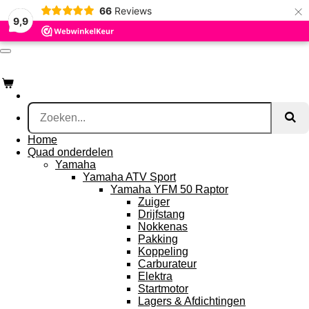
×
66
Reviews
Ga
9,9
direct
naar
de
hoofdinhoud
jONKERQUADS
Home
Quad onderdelen
Yamaha
Yamaha ATV Sport
Yamaha YFM 50 Raptor
Zuiger
Drijfstang
Nokkenas
Pakking
Koppeling
Carburateur
Elektra
Startmotor
Lagers & Afdichtingen