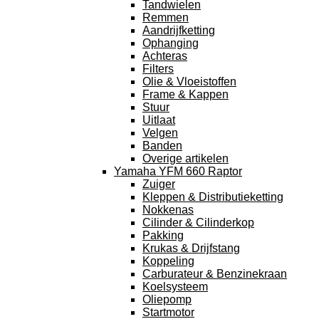
Tandwielen
Remmen
Aandrijfketting
Ophanging
Achteras
Filters
Olie & Vloeistoffen
Frame & Kappen
Stuur
Uitlaat
Velgen
Banden
Overige artikelen
Yamaha YFM 660 Raptor
Zuiger
Kleppen & Distributieketting
Nokkenas
Cilinder & Cilinderkop
Pakking
Krukas & Drijfstang
Koppeling
Carburateur & Benzinekraan
Koelsysteem
Oliepomp
Startmotor