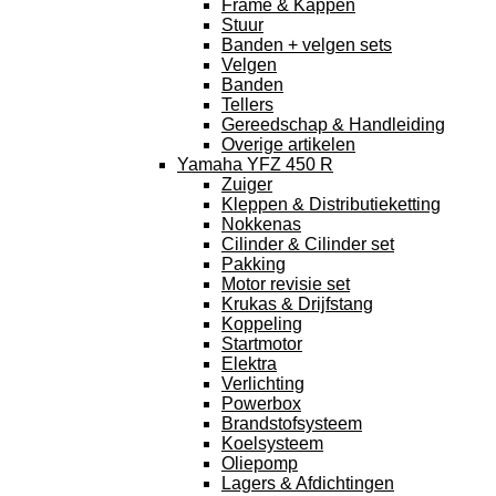
Frame & Kappen
Stuur
Banden + velgen sets
Velgen
Banden
Tellers
Gereedschap & Handleiding
Overige artikelen
Yamaha YFZ 450 R
Zuiger
Kleppen & Distributieketting
Nokkenas
Cilinder & Cilinder set
Pakking
Motor revisie set
Krukas & Drijfstang
Koppeling
Startmotor
Elektra
Verlichting
Powerbox
Brandstofsysteem
Koelsysteem
Oliepomp
Lagers & Afdichtingen