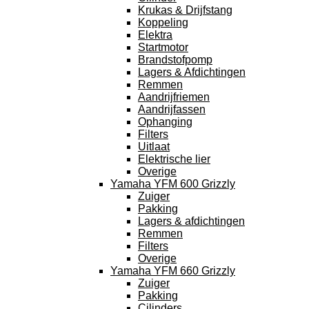
Krukas & Drijfstang
Koppeling
Elektra
Startmotor
Brandstofpomp
Lagers & Afdichtingen
Remmen
Aandrijfriemen
Aandrijfassen
Ophanging
Filters
Uitlaat
Elektrische lier
Overige
Yamaha YFM 600 Grizzly
Zuiger
Pakking
Lagers & afdichtingen
Remmen
Filters
Overige
Yamaha YFM 660 Grizzly
Zuiger
Pakking
Cilinders