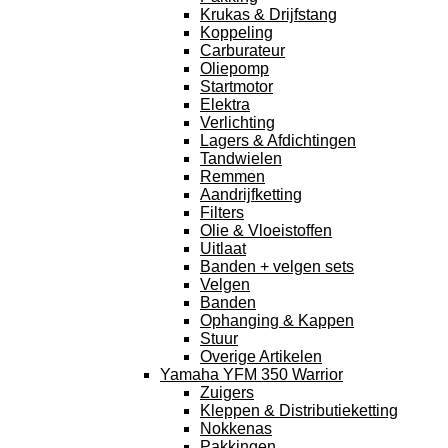
Krukas & Drijfstang
Koppeling
Carburateur
Oliepomp
Startmotor
Elektra
Verlichting
Lagers & Afdichtingen
Tandwielen
Remmen
Aandrijfketting
Filters
Olie & Vloeistoffen
Uitlaat
Banden + velgen sets
Velgen
Banden
Ophanging & Kappen
Stuur
Overige Artikelen
Yamaha YFM 350 Warrior
Zuigers
Kleppen & Distributieketting
Nokkenas
Pakkingen