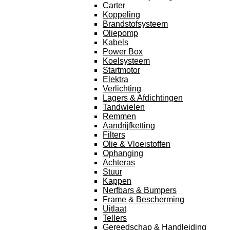
Carter
Koppeling
Brandstofsysteem
Oliepomp
Kabels
Power Box
Koelsysteem
Startmotor
Elektra
Verlichting
Lagers & Afdichtingen
Tandwielen
Remmen
Aandrijfketting
Filters
Olie & Vloeistoffen
Ophanging
Achteras
Stuur
Kappen
Nerfbars & Bumpers
Frame & Bescherming
Uitlaat
Tellers
Gereedschap & Handleiding