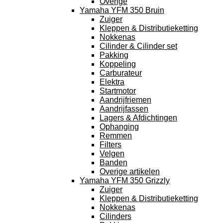
Overige
Yamaha YFM 350 Bruin
Zuiger
Kleppen & Distributieketting
Nokkenas
Cilinder & Cilinder set
Pakking
Koppeling
Carburateur
Elektra
Startmotor
Aandrijfriemen
Aandrijfassen
Lagers & Afdichtingen
Ophanging
Remmen
Filters
Velgen
Banden
Overige artikelen
Yamaha YFM 350 Grizzly
Zuiger
Kleppen & Distributieketting
Nokkenas
Cilinders