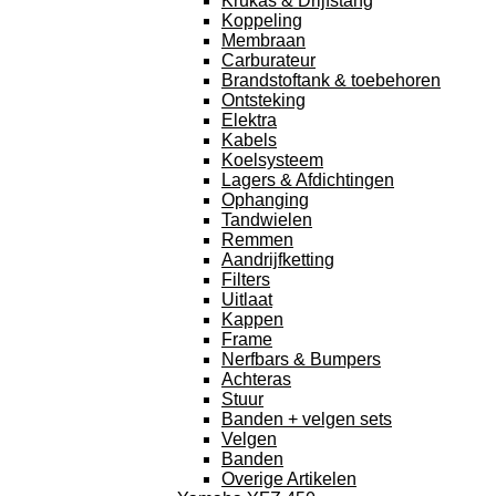
Krukas & Drijfstang
Koppeling
Membraan
Carburateur
Brandstoftank & toebehoren
Ontsteking
Elektra
Kabels
Koelsysteem
Lagers & Afdichtingen
Ophanging
Tandwielen
Remmen
Aandrijfketting
Filters
Uitlaat
Kappen
Frame
Nerfbars & Bumpers
Achteras
Stuur
Banden + velgen sets
Velgen
Banden
Overige Artikelen