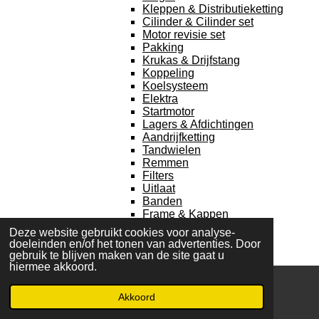
Kleppen & Distributieketting
Cilinder & Cilinder set
Motor revisie set
Pakking
Krukas & Drijfstang
Koppeling
Koelsysteem
Elektra
Startmotor
Lagers & Afdichtingen
Aandrijfketting
Tandwielen
Remmen
Filters
Uitlaat
Banden
Frame & Kappen
Suzuki ATV Utility
Deze website gebruikt cookies voor analyse-
Suzuki LT-F 250 Ozark
doeleinden en/of het tonen van advertenties. Door
Pakking
gebruik te blijven maken van de site gaat u
Koppeling
hiermee akkoord.
Carburateur
Elektra
Akkoord
E-mailadres
WhatsApp
Startmotor
Differentieel