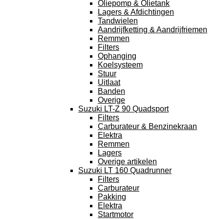
Oliepomp & Olietank
Lagers & Afdichtingen
Tandwielen
Aandrijfketting & Aandrijfriemen
Remmen
Filters
Ophanging
Koelsysteem
Stuur
Uitlaat
Banden
Overige
Suzuki LT-Z 90 Quadsport
Filters
Carburateur & Benzinekraan
Elektra
Remmen
Lagers
Overige artikelen
Suzuki LT 160 Quadrunner
Filters
Carburateur
Pakking
Elektra
Startmotor