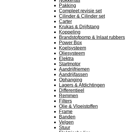
Nokkenas
Pakking
Compleet revisie set
Cilinder & Cilinder set
Carter
Krukas & Drijfstang
Koppeling
Brandstofpomp & Inlaat rubbers
Power Box
Koelsysteem
Oliesysteem
Elektra
Startmotor
Aandrijfriemen
Aandrijfassen
Ophanging
Lagers & Afdichtingen
Differentieel
Remmen
Filters
Olie & Vloeistoffen
Frame
Banden
Velgen
Stuur