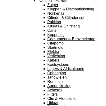
Yamaha YFZ 450
Zuiger
Kleppen & Distributieketting
Nokkenas
Cilinder & Cilinder set
Pakking
Krukas & Drijfstang
Carter
Koppeling
Carburateur & Benzinekraan
Oliepomp
Startmotor
Elektra
Verlichting
Kabels
Koelsysteem
Lagers & Afdichtingen
Ophanging
Tandwielen
Remmen
Aandrijfketting
Achteras
Filters
Olie & Vloeistoffen
Uitlaat