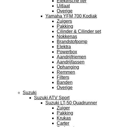
Elektrische lier
Uitlaat
Overige
Yamaha YFM 700 Kodiak
Zuigers
Pakking
Cilinder & Cilinder set
Nokkenas
Brandstofpomp
Elektra
Powerbox
Aandrijfriemen
Aandrijfassen
Ophanging
Remmen
Filters
Banden
Overige
Suzuki
Suzuki ATV Sport
Suzuki LT-50 Quadrunner
Zuiger
Pakking
Krukas
Carter