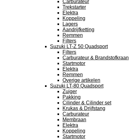
Carburateur
Trekstarter
Elektra
Koppeling
Lagers
Aandrijfketting
Remmen
Filters
Suzuki LT-Z 50 Quadsport
Filters
Carburateur & Brandstofkraan
Startmotor
Elektra
Remmen
Overige artikelen
Suzuki LT-80 Quadsport
Zuiger
Pakking
Cilinder & Cilinder set
Krukas & Drijfstang
Carburateur
Membraan
Elektra
Koppeling
Startmotor