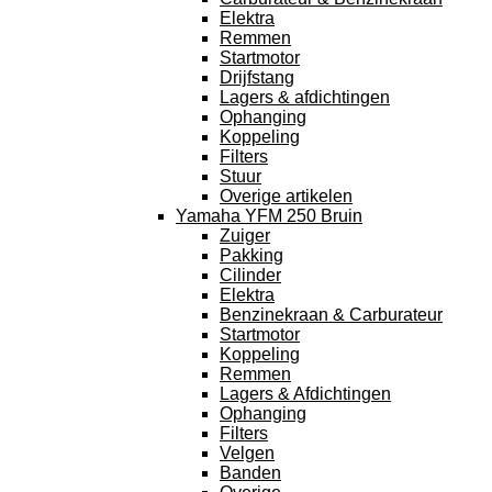
Elektra
Remmen
Startmotor
Drijfstang
Lagers & afdichtingen
Ophanging
Koppeling
Filters
Stuur
Overige artikelen
Yamaha YFM 250 Bruin
Zuiger
Pakking
Cilinder
Elektra
Benzinekraan & Carburateur
Startmotor
Koppeling
Remmen
Lagers & Afdichtingen
Ophanging
Filters
Velgen
Banden