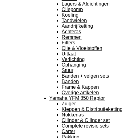
Lagers & Afdichtingen
Oliepomp
Koeling
Tandwielen
Aandrijfketting
Achteras
Remmen
Filters
Olie & Vloeistoffen
Uitlaat
Verlichting
Ophanging
Stuur
Banden + velgen sets
Banden
Frame & Kappen
Overige artikelen
Yamaha YFM 350 Raptor
Zuiger
Kleppen & Distributieketting
Nokkenas
Cilinder & Cilinder set
Complete revisie sets
Carter
Pakking