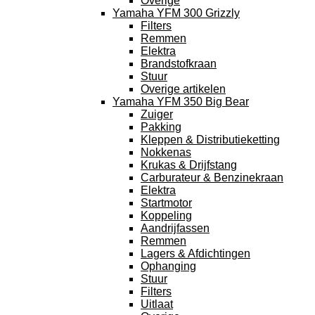
Overige
Yamaha YFM 300 Grizzly
Filters
Remmen
Elektra
Brandstofkraan
Stuur
Overige artikelen
Yamaha YFM 350 Big Bear
Zuiger
Pakking
Kleppen & Distributieketting
Nokkenas
Krukas & Drijfstang
Carburateur & Benzinekraan
Elektra
Startmotor
Koppeling
Aandrijfassen
Remmen
Lagers & Afdichtingen
Ophanging
Stuur
Filters
Uitlaat