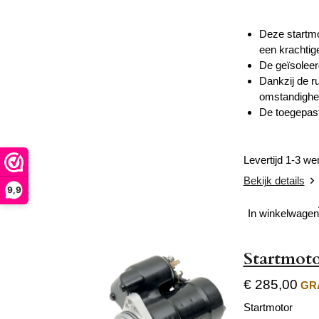
Deze startmo
een krachtig
De geïsoleer
Dankzij de ru
omstandighe
De toegepast
Levertijd 1-3 w
Bekijk details
9,9
In winkelwagen
Startmoto
€ 285,00
GRA
Startmotor