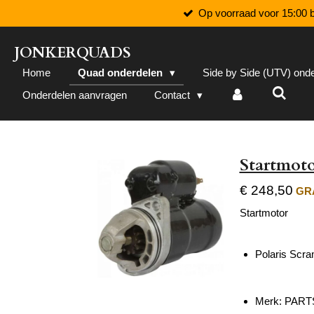
Op voorraad voor 15:00 b
Ga
direct
naar
JONKERQUADS
de
Home
Quad onderdelen
Side by Side (UTV) ond
hoofdinhoud
Onderdelen aanvragen
Contact
Startmoto
€ 248,50
GRA
Startmotor
Polaris Scr
Merk: PART