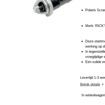
Polaris Scr
Merk:
RICK
Deze startmo
werking op d
In tegenstell
vroegtijdige 
Een solide e
Levertijd 1-3 w
Bekijk details
In winkelwagen