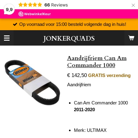
×
66
Reviews
9,9
Op voorraad voor 15:00 besteld volgende dag in huis!
JONKERQUADS
Aandrijfriem Can Am
Commander 1000
€ 142,50
GRATIS verzending
Aandrijfriem
Can Am Commander 1000
2011-2020
Merk:
ULTIMAX