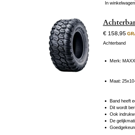
In winkelwagen
Achterba
€ 158,95
GRA
Achterband
Merk: MAXX
Maat: 25x10
Band heeft ee
Dit wordt be
Ook indrukwe
De gelijkmati
Goedgekeurd