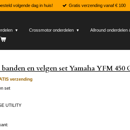
esteld volgende dag in huis!
Gratis verzending vanaf € 100
erdelen
Crossmotor onderdelen
Allround onderdele
 banden en velgen set Yamaha YFM 450 G
TIS verzending
n set
E UTILITY
ant: