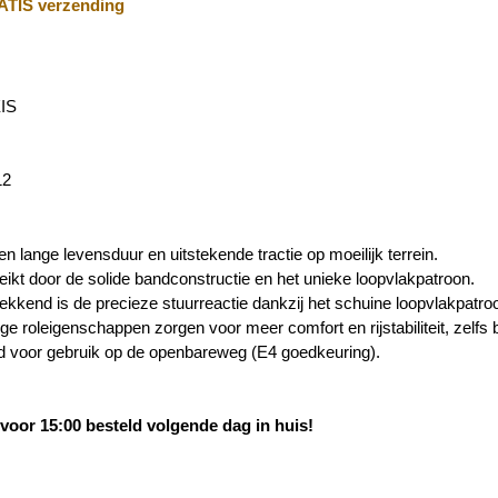
TIS verzending
IS
12
n lange levensduur en uitstekende tractie op moeilijk terrein.
reikt door de solide bandconstructie en het unieke loopvlakpatroon.
kkend is de precieze stuurreactie dankzij het schuine loopvlakpatro
ge roleigenschappen zorgen voor meer comfort en rijstabiliteit, zelfs 
 voor gebruik op de openbareweg (E4 goedkeuring).
oor 15:00 besteld volgende dag in huis!