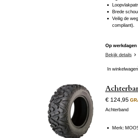
Loopvlakpatr
Brede schou
Veilig de we
compliant).
Op werkdagen v
Bekijk details
In winkelwagen
Achterba
€ 124,95
GRA
Achterband
Merk: MOO