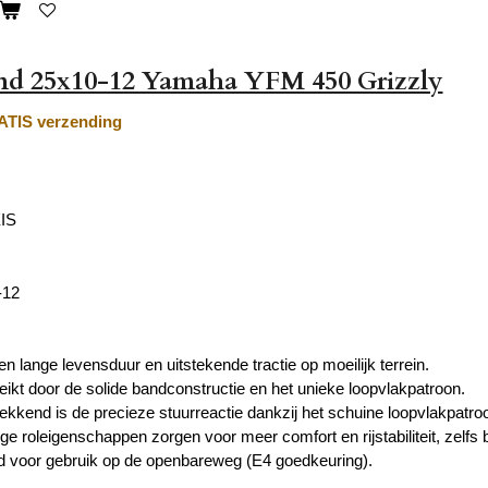
nd 25x10-12 Yamaha YFM 450 Grizzly
TIS verzending
IS
-12
n lange levensduur en uitstekende tractie op moeilijk terrein.
reikt door de solide bandconstructie en het unieke loopvlakpatroon.
kkend is de precieze stuurreactie dankzij het schuine loopvlakpatro
ge roleigenschappen zorgen voor meer comfort en rijstabiliteit, zelfs 
 voor gebruik op de openbareweg (E4 goedkeuring).