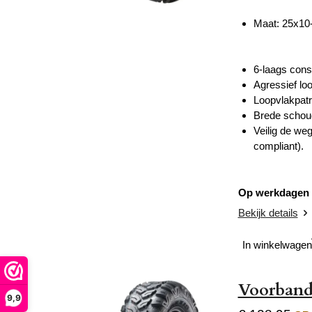
Maat: 25x10
6-laags const
Agressief lo
Loopvlakpatr
Brede schou
Veilig de we
compliant).
Op werkdagen v
Bekijk details
In winkelwagen
Voorband
9,9