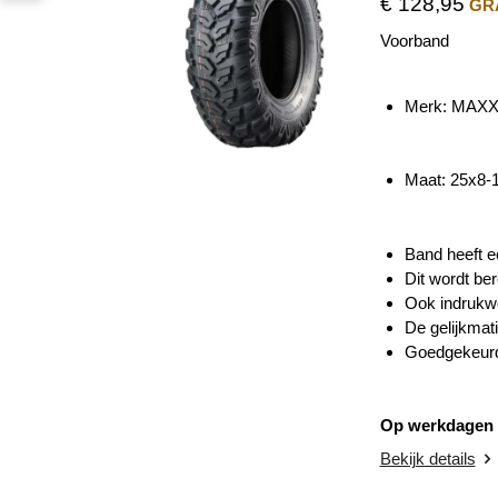
€ 128,95
GRA
Voorband
Merk: MAXX
Maat: 25x8-
Band heeft ee
Dit wordt be
Ook indrukwe
De gelijkmati
Goedgekeurd
Op werkdagen v
Bekijk details