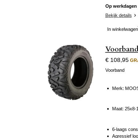
Op werkdagen v
Bekijk details
In winkelwagen
Voorband
€ 108,95
GRA
Voorband
Merk: MOO
Maat: 25x8-
6-laags const
Agressief lo