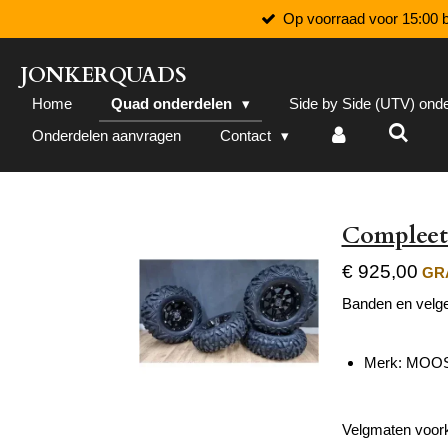
Op voorraad voor 15:00 b
Ga
direct
naar
JONKERQUADS
de
Home
Quad onderdelen
Side by Side (UTV) ond
hoofdinhoud
Onderdelen aanvragen
Contact
Compleet
€ 925,00
GRA
Banden en velge
Merk: MOOS
Velgmaten voork