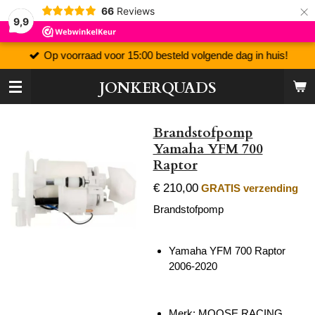
×
66
Reviews
9,9
Op voorraad voor 15:00 besteld volgende dag in huis!
JONKERQUADS
Brandstofpomp
Yamaha YFM 700
Raptor
€ 210,00
GRATIS verzending
Brandstofpomp
Yamaha YFM 700 Raptor
2006-2020
Merk: MOOSE RACING