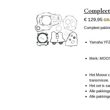
Compleet
€ 129,95
GRA
Compleet pakkin
Yamaha YFZ
Merk:
MOOS
Het Moose co
transmissie.
Het set is s
Alle pakking
Alle pakking