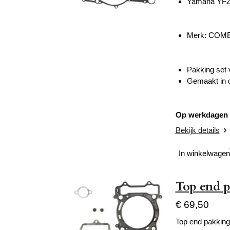
Yamaha YFZ
Merk: COM
Pakking set 
Gemaakt in d
Op werkdagen v
Bekijk details
In winkelwagen
Top end 
€ 69,50
Top end pakking