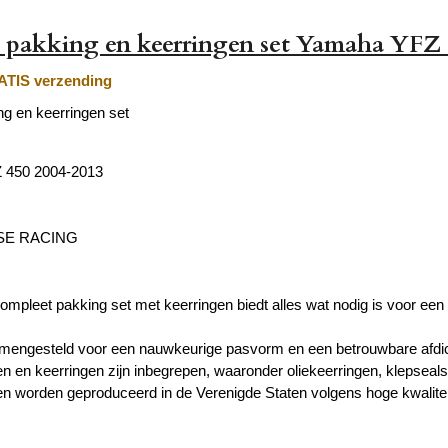
 pakking en keerringen set Yamaha YFZ 
TIS verzending
g en keerringen set
 450 2004-2013
E RACING
mpleet pakking set met keerringen biedt alles wat nodig is voor een 
amengesteld voor een nauwkeurige pasvorm en een betrouwbare afdich
en en keerringen zijn inbegrepen, waaronder oliekeerringen, klepseal
en worden geproduceerd in de Verenigde Staten volgens hoge kwalite