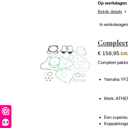
Op werkdagen v
Bekijk details
In winkelwagen
Compleet
€ 158,95
GRA
Compleet pakkin
Yamaha YFZ
Merk: ATH
Een superieu
9,9
Koppakkingen