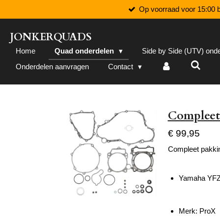
Op voorraad voor 15:00 b
Ga
direct
naar
JONKERQUADS
de
Home
Quad onderdelen
Side by Side (UTV) ond
hoofdinhoud
Onderdelen aanvragen
Contact
Compleet
€ 99,95
Compleet pakkin
Yamaha YFZ
Merk: ProX