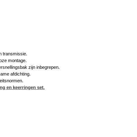
n transmissie.
loze montage.
snellingsbak zijn inbegrepen.
ame afdichting.
teitsnormen.
ng en keerringen set.