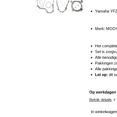
Yamaha YFZ
Merk:
MOOS
Het complete
Set is zorg
Alle benodig
Pakkingen zi
Alle pakking
Let op:
dit s
Op werkdagen v
Bekijk details
In winkelwagen