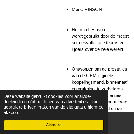
Merk: HINSON
Het merk Hinson
wordt
gebruikt door de meest
succesvolle race teams en
rijders over de hele wereld
Ontworpen om de prestaties
van de OEM orginele-
koppelingsmand, binnennaaf,
en drukplaat te verbeteren
Hoge productietoleranties
Deze website gebruikt cookies voor analyse-
doeleinden en/of het tonen van advertenties. Door
waardoor de levensduur van
gebruik te blijven maken van de site gaat u hiermee
de koppelingsmand en de
akkoord.
plaat wordt verlengd
Gemaakt in de VS en Japan
Akkoord
E-mailadres
WhatsApp
met materialen van de