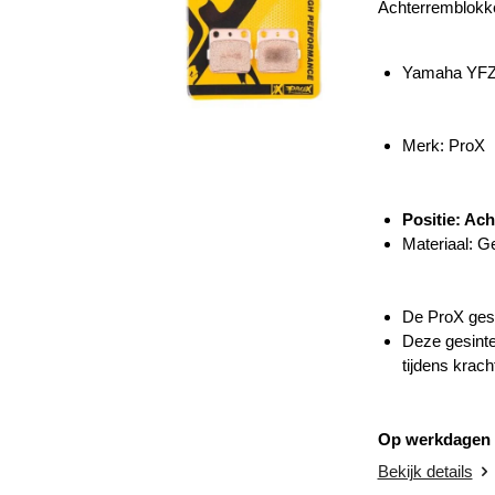
Achterremblokk
Yamaha YFZ
Merk: ProX
Positie: Ach
Materiaal: G
De ProX gesi
Deze gesinte
tijdens krac
Op werkdagen v
Bekijk details