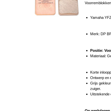
Voorremblokken
Yamaha YFZ
Merk: DP 
Positie: Vo
Materiaal: G
Korte inloopp
Ontwerp en m
Grijs gekleu
zuiger.
Uitstekende 
Op werkdagen v