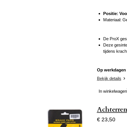
Positie: Vo
Materiaal: G
De ProX gesi
Deze gesinte
tijdens krac
Op werkdagen v
Bekijk details
In winkelwagen
Achterre
€ 23,50