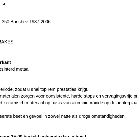
 set
 350 Banshee 1987-2006
BRAKES
orkant
esinterd metaal
eriode, zodat u snel top rem prestaties krijgt.
aterialen zorgen voor consistente, harde stops en vervagingsvrije pr
rd keramisch materiaal op basis van aluminiumoxide op de achterpl
eerste beet en gevoel in zowel natte als droge omstandigheden.
oor 15:00 besteld volgende dag in huis!