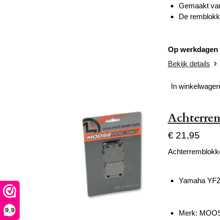
Gemaakt van 
De remblokken
Op werkdagen v
Bekijk details
In winkelwagen
Achterre
€ 21,95
Achterremblokk
Yamaha YFZ
9,9
Merk: MOO