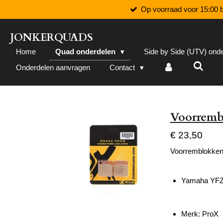
Op voorraad voor 15:00 b
Ga
direct
naar
JONKERQUADS
de
Home
Quad onderdelen
Side by Side (UTV) ond
hoofdinhoud
Onderdelen aanvragen
Contact
Voorremb
€ 23,50
Voorremblokken
Yamaha YFZ
Merk: ProX