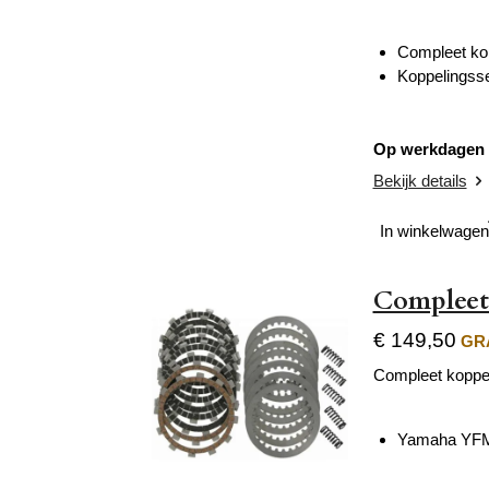
Compleet kop
Koppelingsse
Op werkdagen v
Bekijk details
In winkelwagen
Compleet
€ 149,50
GRA
Compleet koppel
Yamaha YFM