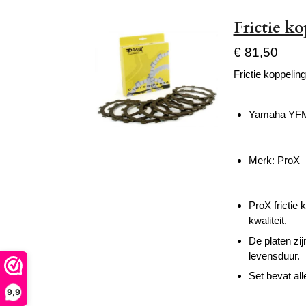
Frictie k
€ 81,50
Frictie koppelin
Yamaha YFM
Merk: ProX
ProX frictie
kwaliteit.
De platen zi
levensduur.
Set bevat al
9,9