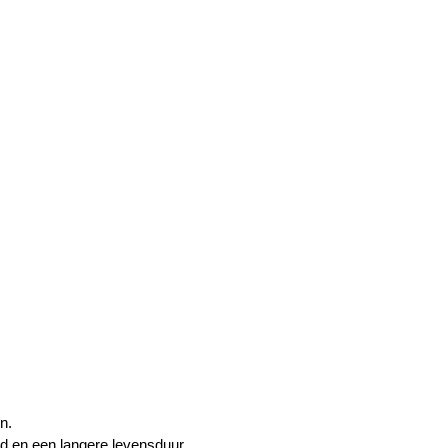
n.
d en een langere levensduur.