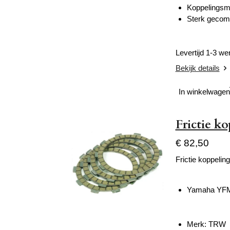
Koppelingsma
Sterk gecomp
Levertijd 1-3 w
Bekijk details
In winkelwagen
Frictie k
€ 82,50
Frictie koppelin
Yamaha YFM
Merk:
TRW