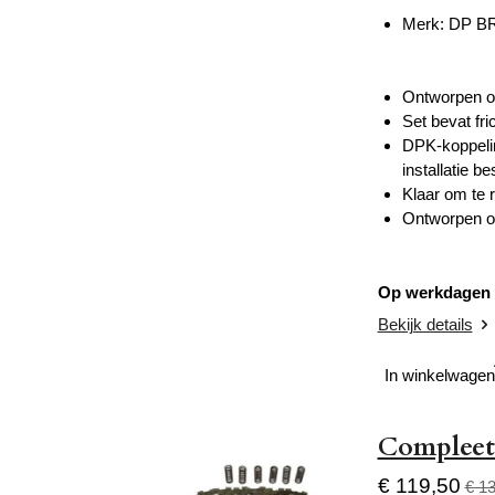
Merk:
DP B
Ontworpen om
Set bevat fri
DPK-koppelin
installatie 
Klaar om te r
Ontworpen om
Op werkdagen v
Bekijk details
In winkelwagen
Compleet
€ 119,50
€ 1