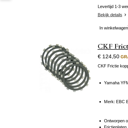
Levertijd 1-3 w
Bekijk details
In winkelwagen
CKF Frict
€ 124,50
GRA
CKF Frictie kop
Yamaha YFM
Merk: EBC
Ontworpen om
Frictieplate