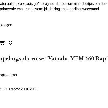
teriaal op kurkbasis geïmpregneerd met aluminiumdeeltjes om de lev
rimeerde constructie vermijdt deining en koppelingsweerstand.
erkdagen
oppelingsplaten set Yamaha YFM 660 Rap
gsplaten set
 660 Raptor 2001-2005