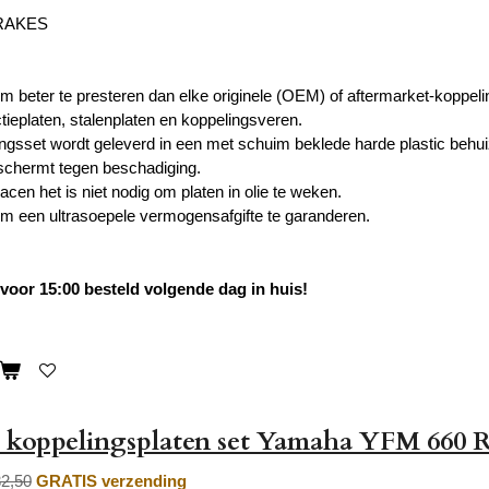
RAKES
 beter te presteren dan elke originele (OEM) of aftermarket-koppeli
ctieplaten, stalenplaten en koppelingsveren.
gsset wordt geleverd in een met schuim beklede harde plastic behu
beschermt tegen beschadiging.
acen het is niet nodig om platen in olie te weken.
 een ​​ultrasoepele vermogensafgifte te garanderen.
oor 15:00 besteld volgende dag in huis!
 koppelingsplaten set Yamaha YFM 660 
32,50
GRATIS verzending