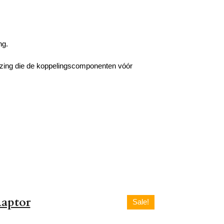
ng.
izing die de koppelingscomponenten vóór
Raptor
Sale!