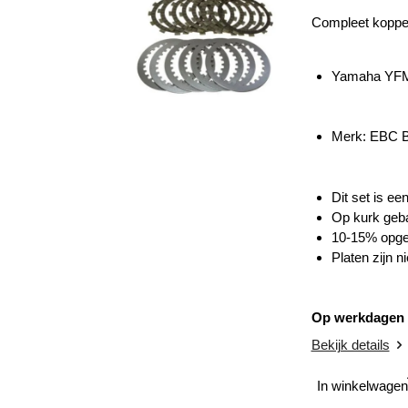
Compleet koppel
Yamaha YFM
Merk: EBC
Dit set is ee
Op kurk geba
10-15% opge
Platen zijn n
Op werkdagen v
Bekijk details
In winkelwagen