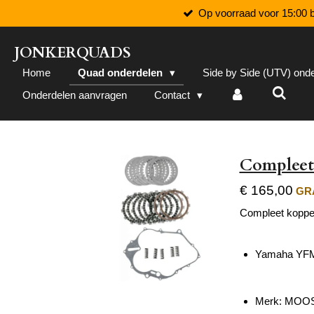
Op voorraad voor 15:00 b
Ga
direct
naar
JONKERQUADS
de
Home
Quad onderdelen
Side by Side (UTV) ond
hoofdinhoud
Onderdelen aanvragen
Contact
Compleet
€ 165,00
GRA
Compleet koppel
Yamaha YFM
Merk:
MOOS