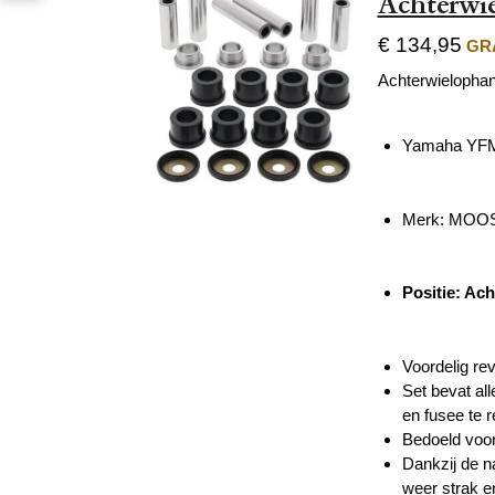
Achterwie
€ 134,95
GRA
Achterwielophang
Yamaha YFM 
Merk: MOO
Positie: Ac
Voordelig re
Set bevat al
en fusee te r
Bedoeld voor
Dankzij de n
weer strak e