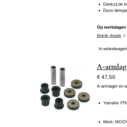
Dankzij de in
Deze demper 
Op werkdagen v
Bekijk details
In winkelwagen
A-armlage
€ 47,50
A-armlager en a
Yamaha YFM 
Merk: MOO