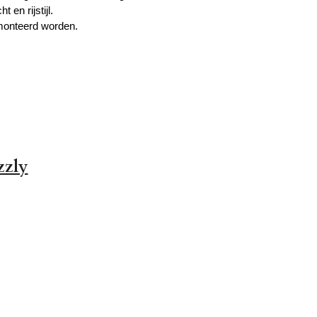
en rijstijl.
emonteerd worden.
zzly