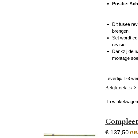
Positie: Ach
Dit fusee re
brengen.
Set wordt co
revisie.
Dankzij de n
montage soep
Levertijd 1-3 w
Bekijk details
In winkelwagen
Compleet
€ 137,50
GRA