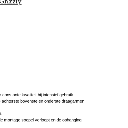
Grizzly
onstante kwaliteit bij intensief gebruik.
de achterste bovenste en onderste draagarmen
d.
de montage soepel verloopt en de ophanging