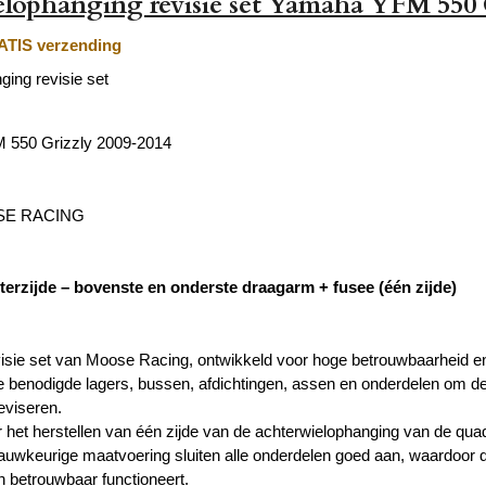
lophanging revisie set Yamaha YFM 550 
TIS verzending
ing revisie set
550 Grizzly 2009-2014
SE RACING
hterzijde – bovenste en onderste draagarm + fusee (één zijde)
visie set van Moose Racing, ontwikkeld voor hoge betrouwbaarheid en c
le benodigde lagers, bussen, afdichtingen, assen en onderdelen om 
eviseren.
 het herstellen van één zijde van de achterwielophanging van de qua
auwkeurige maatvoering sluiten alle onderdelen goed aan, waardoor 
n betrouwbaar functioneert.