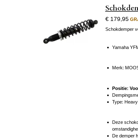
Schokdem
€ 179,95
GRA
Schokdemper v
Yamaha YFM 
Merk: MOOS
Positie: Voo
Dempingsme
Type:
Heavy
Deze schokde
omstandighe
De demper he