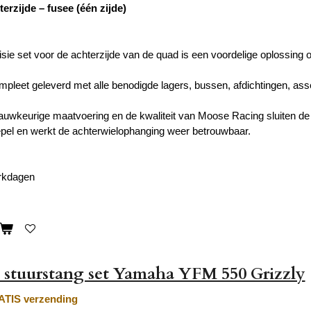
terzijde – fusee (één zijde)
visie set voor de achterzijde van de quad is een voordelige oplossing
mpleet geleverd met alle benodigde lagers, bussen, afdichtingen, as
auwkeurige maatvoering en de kwaliteit van Moose Racing sluiten de 
el en werkt de achterwielophanging weer betrouwbaar.
erkdagen
 stuurstang set Yamaha YFM 550 Grizzly
TIS verzending