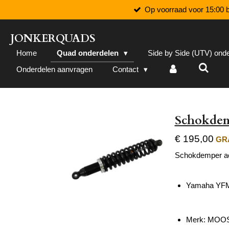
Op voorraad voor 15:00 b
Ga
direct
naar
JONKERQUADS
de
Home
Quad onderdelen
Side by Side (UTV) ond
hoofdinhoud
Onderdelen aanvragen
Contact
Schokdem
€ 195,00
GRA
Schokdemper ac
Yamaha YFM 
Merk: MOOS