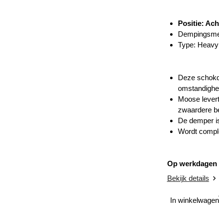
Positie: Ach
Dempingsme
Type:
Heavy
Deze schokde
omstandighe
Moose levert
zwaardere be
De demper is
Wordt comple
Op werkdagen v
Bekijk details
In winkelwagen