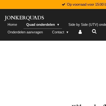
Op voorraad voor 15:00 b
Ga
direct
naar
JONKERQUADS
de
Home
Quad onderdelen
Side by Side (UTV) ond
hoofdinhoud
Onderdelen aanvragen
Contact