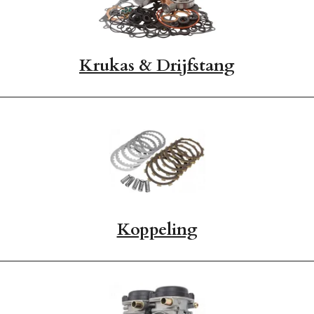
Krukas & Drijfstang
Koppeling