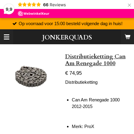
×
66
Reviews
9,9
Op voorraad voor 15:00 besteld volgende dag in huis!
JONKERQUADS
Distributieketting Can
Am Renegade 1000
€ 74,95
Distributieketting
Can Am Renegade 1000
2012-2015
Merk: ProX