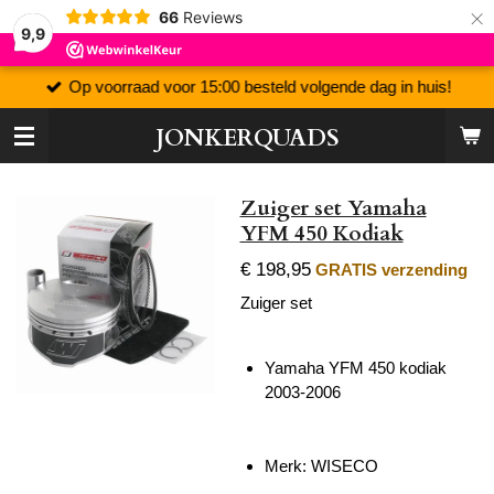
×
66
Reviews
9,9
Op voorraad voor 15:00 besteld volgende dag in huis!
JONKERQUADS
Zuiger set Yamaha
YFM 450 Kodiak
€ 198,95
GRATIS verzending
Zuiger set
Yamaha YFM 450 kodiak
2003-2006
Merk: WISECO