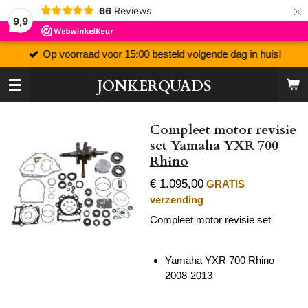
×
66
Reviews
9,9
Op voorraad voor 15:00 besteld volgende dag in huis!
JONKERQUADS
Compleet motor revisie
set Yamaha YXR 700
Rhino
€ 1.095,00
GRATIS
verzending
Compleet motor revisie set
Yamaha YXR 700 Rhino
2008-2013