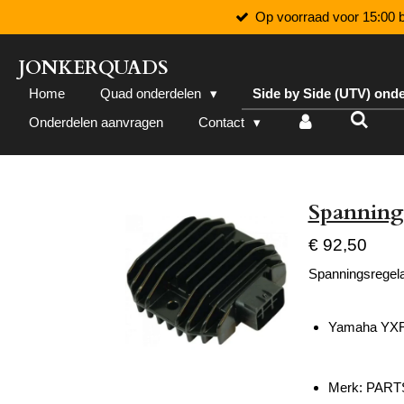
Op voorraad voor 15:00 b
Ga
direct
naar
JONKERQUADS
de
Home
Quad onderdelen
Side by Side (UTV) ond
hoofdinhoud
Onderdelen aanvragen
Contact
Spanning
€ 92,50
Spanningsregel
Yamaha YXR
Merk: PART