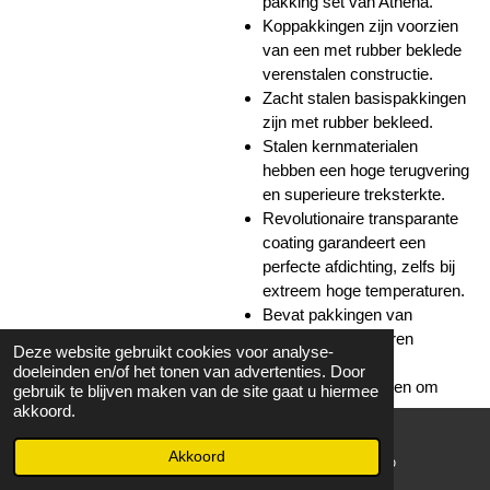
pakking set van Athena.
Koppakkingen zijn voorzien
van een met rubber beklede
verenstalen constructie.
Zacht stalen basispakkingen
zijn met rubber bekleed.
Stalen kernmaterialen
hebben een hoge terugvering
en superieure treksterkte.
Revolutionaire transparante
coating garandeert een
perfecte afdichting, zelfs bij
extreem hoge temperaturen.
Bevat pakkingen van
topkwaliteit, rubberen
Deze website gebruikt cookies voor analyse-
onderdelen en
doeleinden en/of het tonen van advertenties. Door
klepsteelafdichtingen om
gebruik te blijven maken van de site gaat u hiermee
respectievelijk top- en
akkoord.
complete motoren te
Akkoord
herbouwen.
E-mailadres
WhatsApp
Oliekeerringen niet