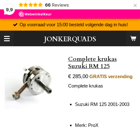
×
66
Reviews
9,9
Op voorraad voor 15:00 besteld volgende dag in huis!
JONKERQUADS
Complete krukas
Suzuki RM 125
€ 285,00
GRATIS verzending
Complete krukas
Suzuki RM 125 2001-2003
Merk: ProX