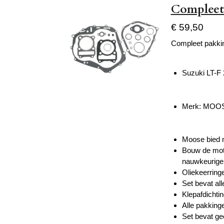
Compleet 
€ 59,50
Compleet pakkin
Suzuki LT-F
Merk: MOO
Moose bied n
Bouw de moto
nauwkeurige
Oliekeerring
Set bevat al
Klepafdichti
Alle pakking
Set bevat ge