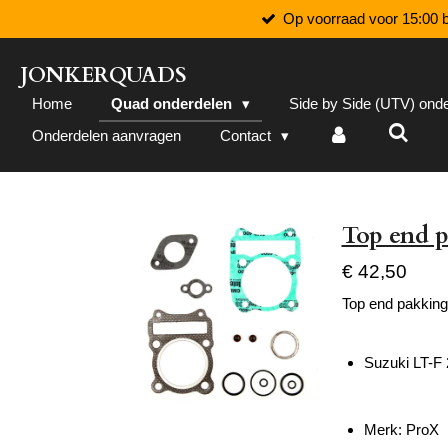
Op voorraad voor 15:00 b
Ga
direct
naar
JONKERQUADS
de
Home
Quad onderdelen
Side by Side (UTV) ond
hoofdinhoud
Onderdelen aanvragen
Contact
Top end p
€ 42,50
Top end pakking
Suzuki LT-F
Merk: ProX