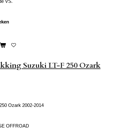
de VS.
weken
akking Suzuki LT-F 250 Ozark
 250 Ozark 2002-2014
SE OFFROAD