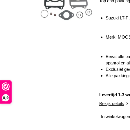
Top end pakking
Suzuki LT-F
Merk: MOO
Bevat alle pa
spanrol en a
Exclusief g
Alle pakking
Levertijd 1-3 
9,9
Bekijk details
In winkelwagen