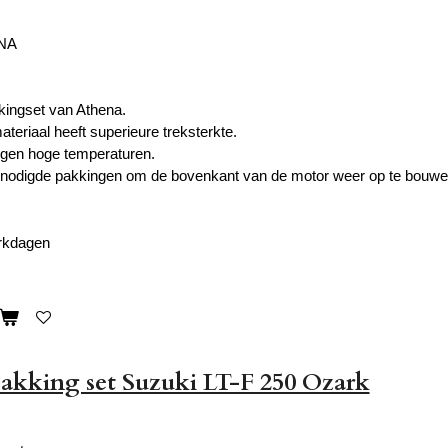
ENA
kkingset van Athena.
teriaal heeft superieure treksterkte.
egen hoge temperaturen.
enodigde pakkingen om de bovenkant van de motor weer op te bouwe
erkdagen
akking set Suzuki LT-F 250 Ozark