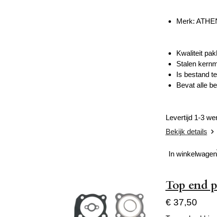
Merk: ATH
Kwaliteit pa
Stalen kernma
Is bestand t
Bevat alle b
Levertijd 1-3 w
Bekijk details
In winkelwagen
Top end p
€ 37,50