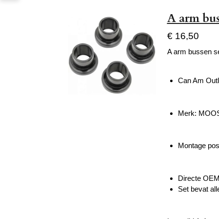
A arm bus
€ 16,50
A arm bussen s
Can Am Outl
Merk: MOO
Montage posi
Directe OEM-
Set bevat al