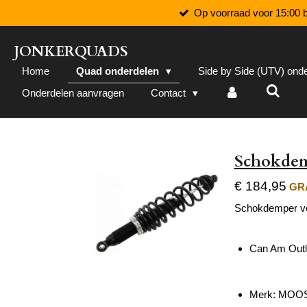
Op voorraad voor 15:00 b
Ga
direct
naar
JONKERQUADS
de
Home
Quad onderdelen
Side by Side (UTV) ond
hoofdinhoud
Onderdelen aanvragen
Contact
Schokdem
€ 184,95
GRA
Schokdemper v
Can Am Outl
Merk:
MOOS