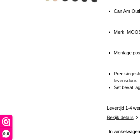
Can Am Outl
Merk: MOO
Montage posi
Precisiegesl
levensduur.
Set bevat la
Levertijd 1-4 w
Bekijk details
In winkelwagen
9,9