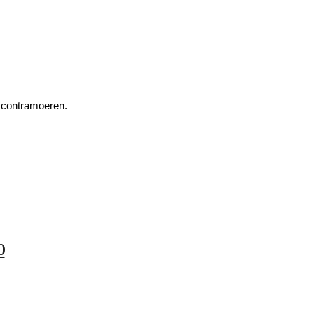
n contramoeren.
0