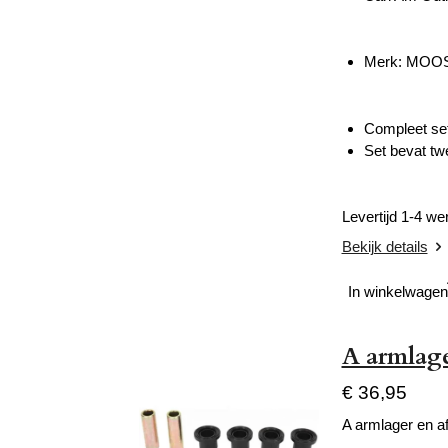
Merk: MOO
Compleet set 
Set bevat tw
Levertijd 1-4 w
Bekijk details
In winkelwagen
A armlage
€ 36,95
A armlager en af