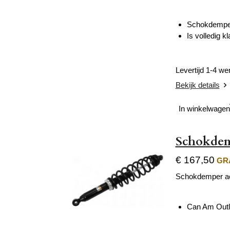
Schokdemper 
Is volledig 
Levertijd 1-4 w
Bekijk details
In winkelwagen
Schokdem
€ 167,50
GRA
Schokdemper ac
Can Am Outl