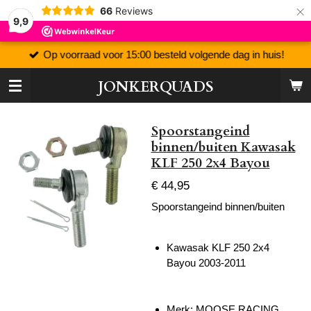
×
66
Reviews
9,9
Op voorraad voor 15:00 besteld volgende dag in huis!
JONKERQUADS
Spoorstangeind
binnen/buiten Kawasak
KLF 250 2x4 Bayou
€ 44,95
Spoorstangeind binnen/buiten
Kawasak KLF 250 2x4
Bayou 2003-2011
Merk: MOOSE RACING