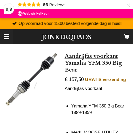
×
66
Reviews
9,9
Op voorraad voor 15:00 besteld volgende dag in huis!
JONKERQUADS
Aandrijfas voorkant
Yamaha YFM 350 Big
Bear
€ 157,50
GRATIS verzending
Aandrijfas voorkant
Yamaha YFM 350 Big Bear
1989-1999
Merk: MOOSE UTILITY