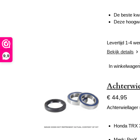
De beste kwa
Deze hoogwaa
Levertijd 1-4 w
Bekijk details
9,9
In winkelwagen
Achterwi
€ 44,95
Achterwiellager 
Honda TRX 
Merk: ProX