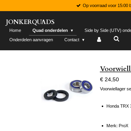
Op voorraad voor 15:00 b
Ga
direct
naar
JONKERQUADS
de
Home
Quad onderdelen
Side by Side (UTV) ond
hoofdinhoud
Onderdelen aanvragen
Contact
Voorwiel
€ 24,50
Voorwiellager se
Honda TRX 
Merk: ProX