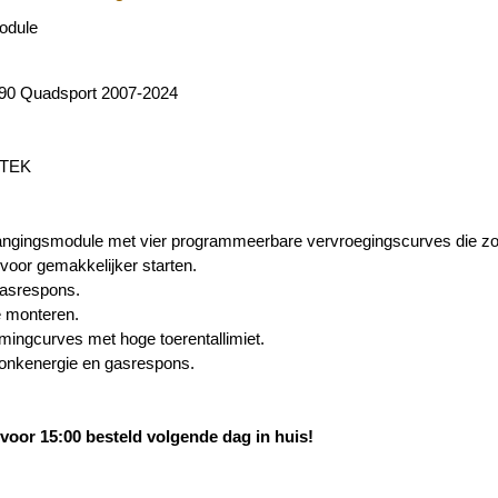
odule
 90 Quadsport 2007-2024
TEK
vangingsmodule met vier programmeerbare vervroegingscurves die z
voor gemakkelijker starten.
gasrespons.
e monteren.
imingcurves met hoge toerentallimiet.
onkenergie en gasrespons.
oor 15:00 besteld volgende dag in huis!