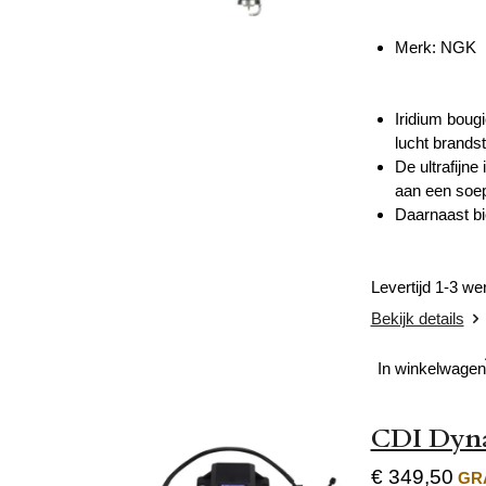
Merk: NGK
Iridium boug
lucht brands
De ultrafijn
aan een soep
Daarnaast bi
Levertijd 1-3 w
Bekijk details
In winkelwagen
CDI Dyna
€ 349,50
GRA