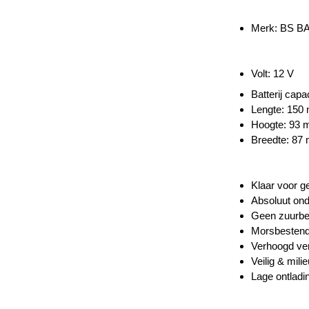
Merk: BS B
Volt: 12 V
Batterij capac
Lengte:
150
Hoogte:
93
Breedte: 87
Klaar voor g
Absoluut ond
Geen zuurbe
Morsbestendi
Verhoogd ve
Veilig & milie
Lage ontladi