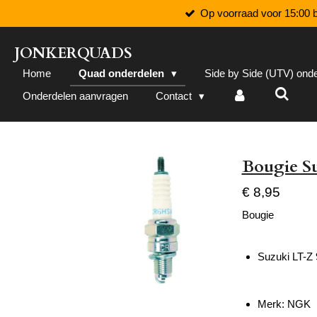
Op voorraad voor 15:00 b
Ga
direct
naar
JONKERQUADS
de
Home
Quad onderdelen
Side by Side (UTV) ond
hoofdinhoud
Onderdelen aanvragen
Contact
Bougie S
€ 8,95
Bougie
Suzuki LT-Z
Merk: NGK