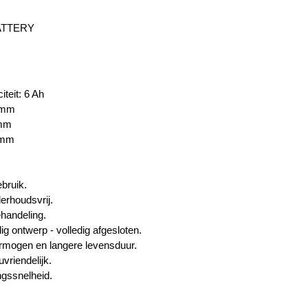
ATTERY
iteit: 6 Ah
 mm
 mm
 mm
ebruik.
erhoudsvrij.
handeling.
g ontwerp - volledig afgesloten.
rmogen en langere levensduur.
uvriendelijk.
ngssnelheid.