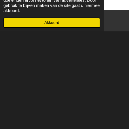
doeleinden en/of het tonen van advertenties. Door
gebruik te blijven maken van de site gaat u hiermee
akkoord.
Akkoord
E-mailadres
WhatsApp