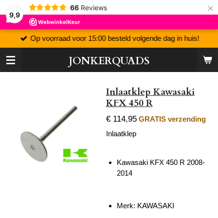
×
66
Reviews
9,9
Op voorraad voor 15:00 besteld volgende dag in huis!
JONKERQUADS
Inlaatklep Kawasaki
KFX 450 R
€ 114,95
GRATIS verzending
Inlaatklep
Kawasaki KFX 450 R 2008-
2014
Merk: KAWASAKI