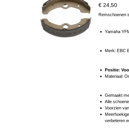
€ 24,50
Remschoenen s
Yamaha YFM 
Merk: EBC
Positie: Vo
Materiaal: O
Gemaakt met 
Alle schoene
Voorzien van
Meerhoekige 
verbeteren e