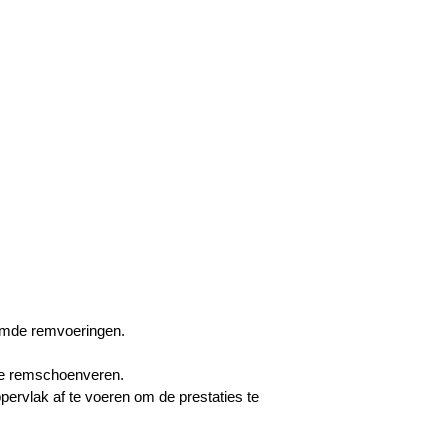
jmde remvoeringen.
ele remschoenveren.
ervlak af te voeren om de prestaties te