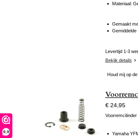
Materiaal: G
Gemaakt met 
Gemiddelde l
Levertijd 1-3 w
Bekijk details
Houd mij op de
Voorremci
€ 24,95
Voorremcilinder 
9,9
Yamaha YFM 