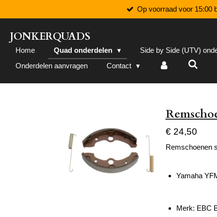
Op voorraad voor 15:00 b
Ga
direct
naar
JONKERQUADS
de
Home
Quad onderdelen
Side by Side (UTV) ond
hoofdinhoud
Onderdelen aanvragen
Contact
Remschoe
€ 24,50
Remschoenen s
Yamaha YFM 
Merk: EBC