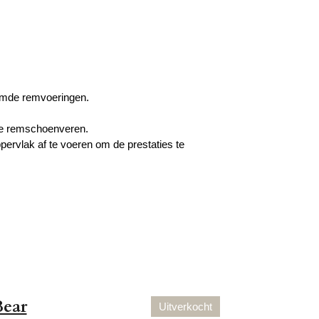
jmde remvoeringen.
ele remschoenveren.
ervlak af te voeren om de prestaties te
Bear
Uitverkocht