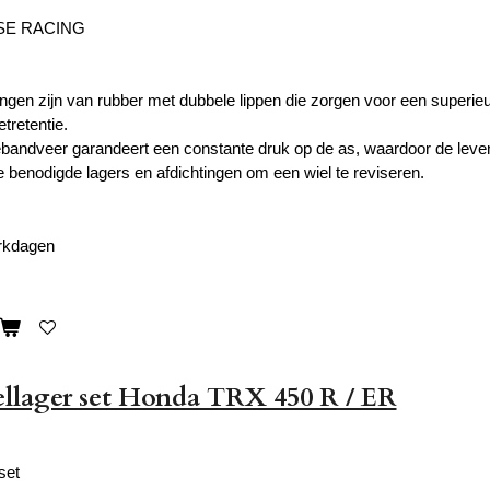
SE RACING
ngen zijn van rubber met dubbele lippen die zorgen voor een superieur
tretentie.
bandveer garandeert een constante druk op de as, waardoor de leven
e benodigde lagers en afdichtingen om een ​​wiel te reviseren.
erkdagen
llager set Honda TRX 450 R / ER
set