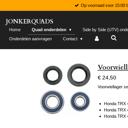
Op voorraad voor 15:00 b
Ga
direct
naar
JONKERQUADS
de
Home
Quad onderdelen
Side by Side (UTV) ond
hoofdinhoud
Onderdelen aanvragen
Contact
Voorwiell
€ 24,50
Voorwiellager se
Honda TRX 
Honda TRX 
Honda TRX 