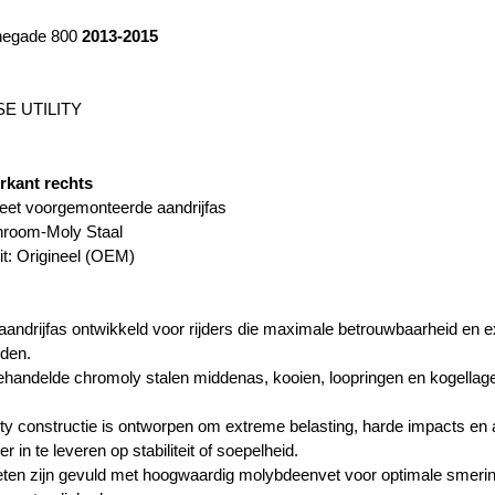
egade 800
2013-2015
E UTILITY
rkant rechts
eet voorgemonteerde aandrijfas
hroom-Moly Staal
it: Origineel (OEM)
andrijfas ontwikkeld voor rijders die maximale betrouwbaarheid en ex
den.
andelde chromoly stalen middenas, kooien, loopringen en kogellagers
y constructie is ontworpen om extreme belasting, harde impacts en 
 in te leveren op stabiliteit of soepelheid.
en zijn gevuld met hoogwaardig molybdeenvet voor optimale smering