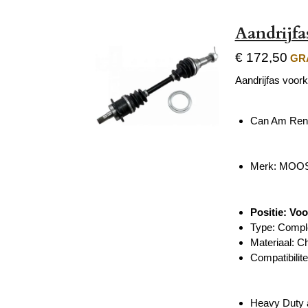
Aandrijfa
€ 172,50
GRA
Aandrijfas voork
Can Am Ren
Merk: MOOS
Positie: Voo
Type: Compl
Materiaal: C
Compatibilite
Heavy Duty a