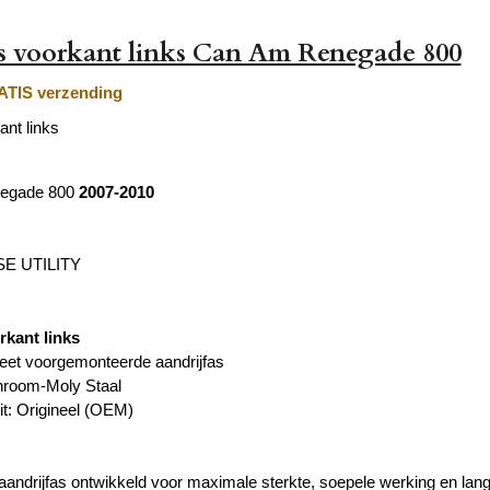
s voorkant links Can Am Renegade 800
TIS verzending
ant links
egade 800
2007-2010
E UTILITY
rkant links
eet voorgemonteerde aandrijfas
hroom-Moly Staal
it: Origineel (OEM)
andrijfas ontwikkeld voor maximale sterkte, soepele werking en langd