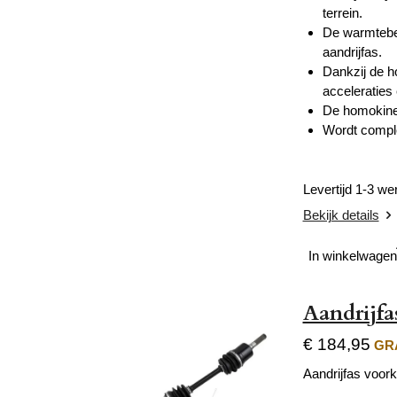
terrein.
De warmtebeh
aandrijfas.
Dankzij de h
acceleraties 
De homokinet
Wordt compl
Levertijd 1-3 w
Bekijk details
In winkelwagen
Aandrijfa
€ 184,95
GRA
Aandrijfas voork