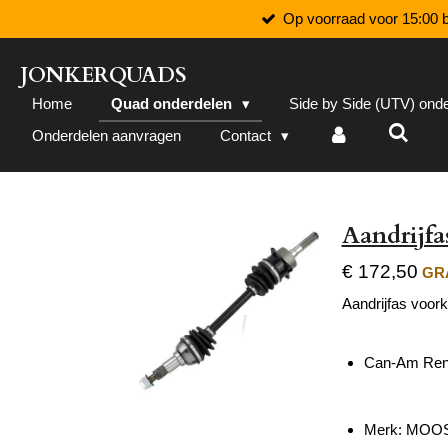
Op voorraad voor 15:00 b
Ga
direct
naar
JONKERQUADS
de
Home
Quad onderdelen
Side by Side (UTV) ond
hoofdinhoud
Onderdelen aanvragen
Contact
Aandrijfa
€ 172,50
GRA
Aandrijfas voork
Can-Am Ren
Merk: MOOS