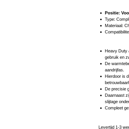
Positie: Voo
Type: Compl
Materiaal: C
Compatibilite
Heavy Duty a
gebruik en z
De warmtebeh
aandrijfas.
Hierdoor is d
betrouwbaarh
De precisie 
Daarnaast zi
slijtage ond
Compleet gem
Levertijd 1-3 w