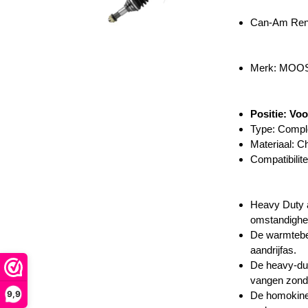
Can-Am Ren
Merk: MOOS
Positie: Voo
Type: Compl
Materiaal: C
Compatibilite
Heavy Duty a
omstandighe
De warmtebeh
aandrijfas.
De heavy-dut
vangen zonder
9,9
De homokinet