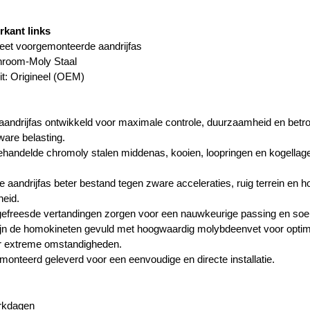
rkant links
eet voorgemonteerde aandrijfas
hroom-Moly Staal
it: Origineel (OEM)
andrijfas ontwikkeld voor maximale controle, duurzaamheid en betrouw
ware belasting.
andelde chromoly stalen middenas, kooien, loopringen en kogellagers
e aandrijfas beter bestand tegen zware acceleraties, ruig terrein en hog
eid.
gefreesde vertandingen zorgen voor een nauwkeurige passing en soe
jn de homokineten gevuld met hoogwaardig molybdeenvet voor optim
er extreme omstandigheden.
onteerd geleverd voor een eenvoudige en directe installatie.
erkdagen