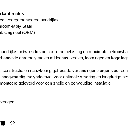
rkant rechts
eet voorgemonteerde aandrijfas
hroom-Moly Staal
it: Origineel (OEM)
andrijfas ontwikkeld voor extreme belasting en maximale betrouwbaarh
andelde chromoly stalen middenas, kooien, loopringen en kogellagers
e constructie en nauwkeurig gefreesde vertandingen zorgen voor een s
 hoogwaardig molybdeenvet voor optimale smering en langdurige bes
onteerd geleverd voor een snelle en eenvoudige installatie.
erkdagen