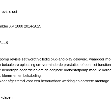
revisie set
ambler XP 1000 2014-2025
BALLS
fpomp revisie set wordt volledig plug-and-play geleverd, waardoor mo
n betaalbare oplossing om verminderde prestaties of een niet functio
le benodigde onderdelen om de originele brandstofpomp module volle
en, klemmen en bekabeling.
elkaar afgestemd voor een betrouwbare werking en correcte montage.
erkdagen