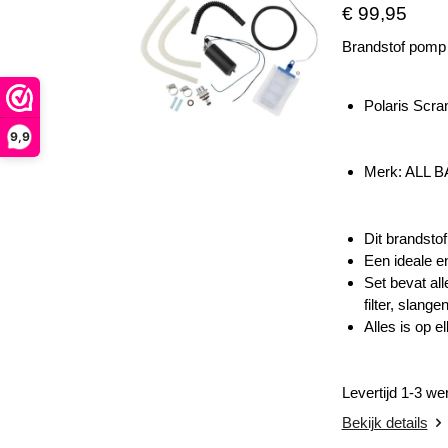
€ 99,95
Brandstof pomp 
Polaris Scr
9,9
Merk: ALL 
Dit brandsto
Een ideale e
Set bevat al
filter, slang
Alles is op 
Levertijd 1-3 w
Bekijk details