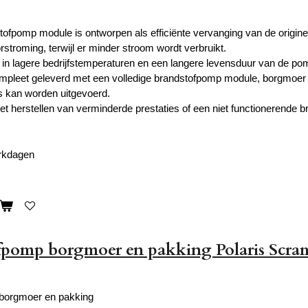
ofpomp module is ontworpen als efficiënte vervanging van de origine
stroming, terwijl er minder stroom wordt verbruikt.
rt in lagere bedrijfstemperaturen en een langere levensduur van de po
mpleet geleverd met een volledige brandstofpomp module, borgmoer e
 kan worden uitgevoerd.
het herstellen van verminderde prestaties of een niet functionerende 
erkdagen
pomp borgmoer en pakking Polaris Scra
borgmoer en pakking