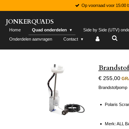
Op voorraad voor 15:00 b
Ga
direct
naar
JONKERQUADS
de
Home
Quad onderdelen
Side by Side (UTV) ond
hoofdinhoud
Onderdelen aanvragen
Contact
Brandstof
€ 255,00
GRA
Brandstofpomp
Polaris Scr
Merk: ALL 