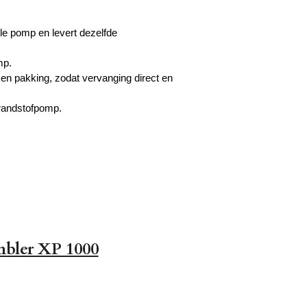
le pomp en levert dezelfde
mp.
n pakking, zodat vervanging direct en
brandstofpomp.
mbler XP 1000