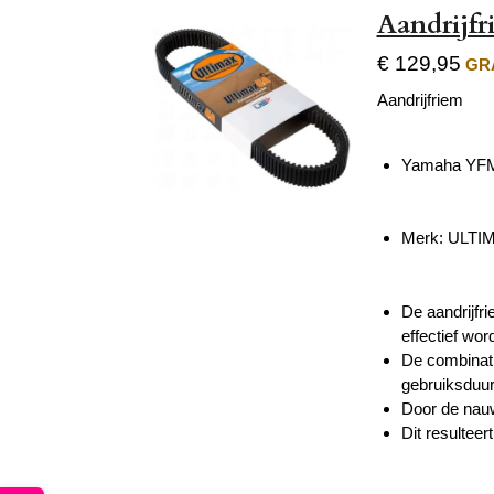
Aandrijf
€ 129,95
GRA
Aandrijfriem
Yamaha YFM 
Merk:
ULTI
De aandrijfri
effectief wo
De combinati
gebruiksduur
Door de nauw
Dit resultee