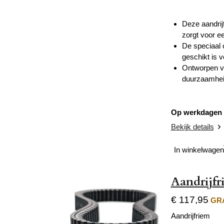
Deze aandri
zorgt voor e
De speciaal 
geschikt is 
Ontworpen vo
duurzaamhei
Op werkdagen v
Bekijk details
In winkelwagen
Aandrijf
€ 117,95
GRA
Aandrijfriem