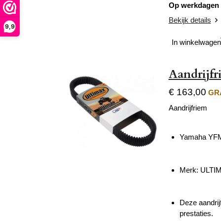
Op werkdagen v
Bekijk details
9,9
In winkelwagen
Aandrijf
€ 163,00
GRA
Aandrijfriem
Yamaha YFM 
Merk:
ULTI
Deze aandrij
prestaties.