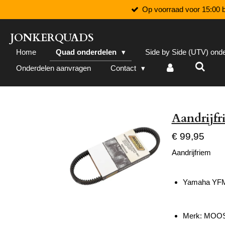
Op voorraad voor 15:00 b
Ga
direct
naar
JONKERQUADS
de
Home
Quad onderdelen
Side by Side (UTV) ond
hoofdinhoud
Onderdelen aanvragen
Contact
Aandrijf
€ 99,95
Aandrijfriem
Yamaha YFM 
Merk: MOOS