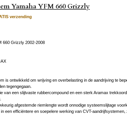
riem Yamaha YFM 660 Grizzly
TIS verzending
660 Grizzly 2002-2008
MAX
em is ontwikkeld om wrijving en overbelasting in de aandrijving te bep
rden tegengegaan.
e van een slijtvaste rubbercompound en een sterk Aramax trekkoord
.
keurig afgestemde riemlengte wordt onnodige systeemslijtage voork
rt in een efficiëntere en soepelere werking van CVT-aandrijfsystemen, 