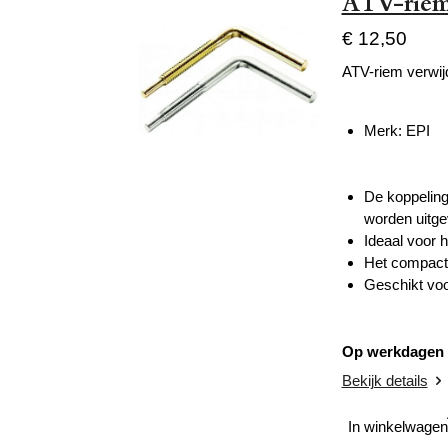
ATV-riem 
€ 12,50
ATV-riem verwijd
Merk: EPI
De koppeling
worden uitge
Ideaal voor 
Het compacte
Geschikt vo
Op werkdagen v
Bekijk details
In winkelwagen