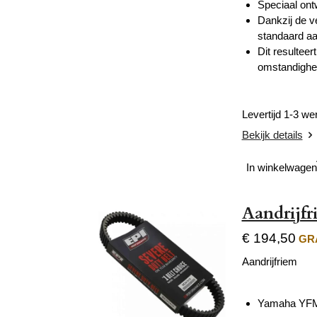
Speciaal ont
Dankzij de v
standaard aa
Dit resulteer
omstandighe
Levertijd 1-3 w
Bekijk details
In winkelwagen
Aandrijf
€ 194,50
GRA
Aandrijfriem
Yamaha YFM 