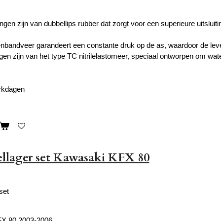
ngen zijn van dubbellips rubber dat zorgt voor een superieure uitsluit
nbandveer garandeert een constante druk op de as, waardoor de leve
gen zijn van het type TC nitrilelastomeer, speciaal ontworpen om wate
erkdagen
llager set Kawasaki KFX 80
set
X 80 2003-2006