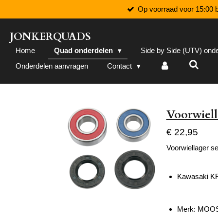
Op voorraad voor 15:00 b
Ga
direct
naar
JONKERQUADS
de
Home
Quad onderdelen
Side by Side (UTV) ond
hoofdinhoud
Onderdelen aanvragen
Contact
Voorwiell
€ 22,95
Voorwiellager se
Kawasaki KF
Merk: MOO