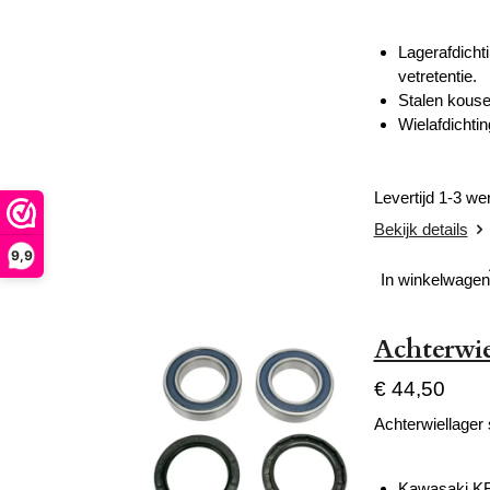
Lagerafdichti
vetretentie.
Stalen kouse
Wielafdichtin
Levertijd 1-3 w
Bekijk details
9,9
In winkelwagen
Achterwie
€ 44,50
Achterwiellager 
Kawasaki KF