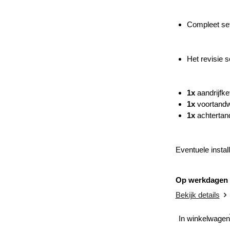
Compleet set
Het revisie s
1x
aandrijfke
1x
voortand
1x
achterta
Eventuele install
Op werkdagen v
Bekijk details
In winkelwagen