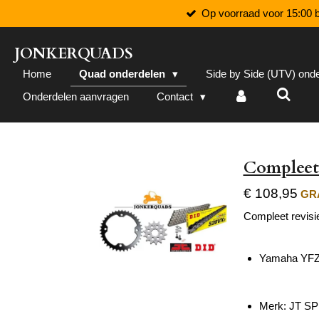
Op voorraad voor 15:00 b
Ga
direct
naar
JONKERQUADS
de
Home
Quad onderdelen
Side by Side (UTV) ond
hoofdinhoud
Onderdelen aanvragen
Contact
Compleet 
€ 108,95
GRA
Compleet revisie
Yamaha YFZ
Merk: JT S