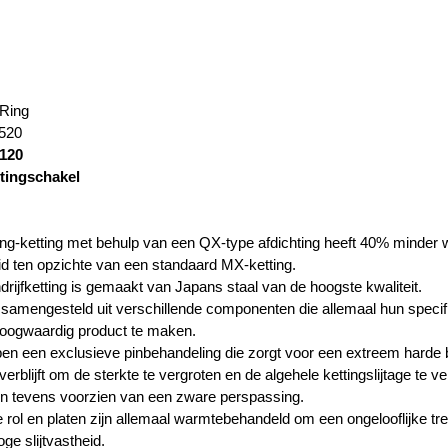
-Ring
 520
120
ttingschakel
ing-ketting met behulp van een QX-type afdichting heeft 40% minder 
 ten opzichte van een standaard MX-ketting.
rijfketting is gemaakt van Japans staal van de hoogste kwaliteit.
s samengesteld uit verschillende componenten die allemaal hun speci
hoogwaardig product te maken.
en een exclusieve pinbehandeling die zorgt voor een extreem harde 
erblijft om de sterkte te vergroten en de algehele kettingslijtage te v
jn tevens voorzien van een zware perspassing.
rol en platen zijn allemaal warmtebehandeld om een ​​ongelooflijke tre
oge slijtvastheid.