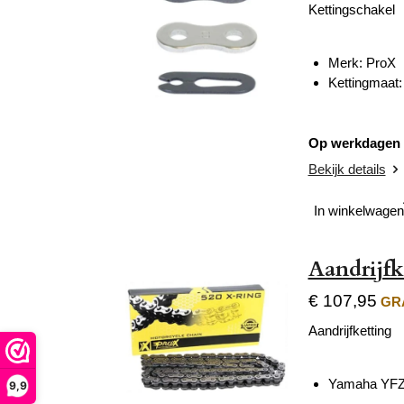
Kettingschakel
Merk: ProX
Kettingmaat:
Op werkdagen v
Bekijk details
In winkelwagen
Aandrijf
€ 107,95
GRA
Aandrijfketting
Yamaha YFZ
9,9