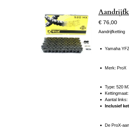
Aandrijf
€ 76,00
Aandrijfketting
Yamaha YFZ
Merk: ProX
Type: 520 M
Kettingmaat:
Aantal links:
Inclusief ke
De ProX-aand