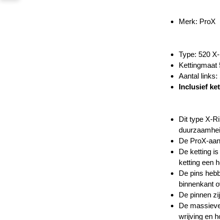
Merk: ProX
Type: 520 X
Kettingmaat
Aantal links:
Inclusief ke
Dit type X-R
duurzaamheid
De ProX-aand
De ketting i
ketting een 
De pins hebb
binnenkant ov
De pinnen zi
De massieve 
wrijving en h