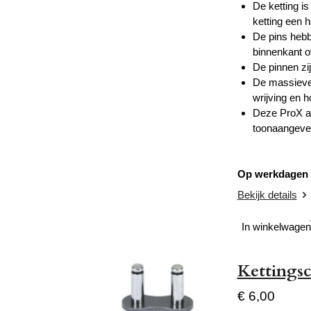
De ketting i
ketting een 
De pins hebb
binnenkant ov
De pinnen zi
De massieve 
wrijving en h
Deze ProX aa
toonaangeve
Op werkdagen v
Bekijk details
In winkelwagen
Kettings
€ 6,00