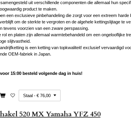
s samengesteld uit verschillende componenten die allemaal hun speci
hoogwaardig product te maken.
en een exclusieve pinbehandeling die zorgt voor een extreem harde 
erblijft om de sterkte te vergroten en de algehele kettingslijtage te v
jn tevens voorzien van een zware perspassing.
rol en platen zijn allemaal warmtebehandeld om een ​​ongelooflijke tre
oge slijtvastheid.
ndrijfketting is een ketting van topkwaliteit! exclusief vervaardigd
nde OEM-fabriek in Japan.
oor 15:00 besteld volgende dag in huis!
chakel 520 MX Yamaha YFZ 450