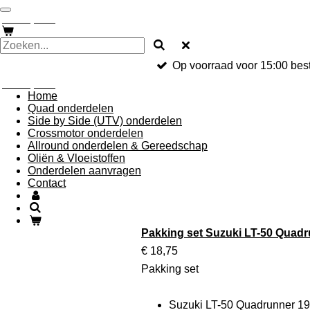
Ga
jONKERQUADS
direct
naar
de
hoofdinhoud
Op voorraad voor 15:00 best
jONKERQUADS
Home
Quad onderdelen
Side by Side (UTV) onderdelen
Crossmotor onderdelen
Allround onderdelen & Gereedschap
Oliën & Vloeistoffen
Onderdelen aanvragen
Contact
Pakking set Suzuki LT-50 Quad
€ 18,75
Pakking set
Suzuki LT-50 Quadrunner 1