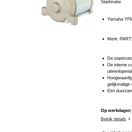
Startmotor
Yamaha YFM
Merk:
PART
De startmotor
De interne c
uiteenlopen
Hoogwaardige
gelijkmatige
Een duurzame
Op werkdagen v
Bekijk details