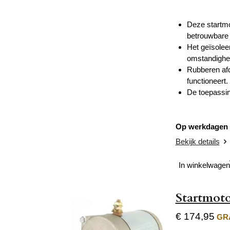
Deze startmo
betrouwbare p
Het geïsoleer
omstandighe
Rubberen afd
functioneert.
De toepassin
Op werkdagen v
Bekijk details
In winkelwagen
Startmot
€ 174,95
GRA