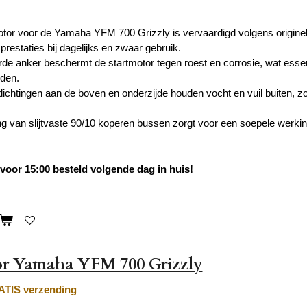
tor voor de Yamaha YFM 700 Grizzly is vervaardigd volgens originel
restaties bij dagelijks en zwaar gebruik.
de anker beschermt de startmotor tegen roest en corrosie, wat essenti
den.
ichtingen aan de boven en onderzijde houden vocht en vuil buiten, zod
g van slijtvaste 90/10 koperen bussen zorgt voor een soepele werking 
oor 15:00 besteld volgende dag in huis!
or Yamaha YFM 700 Grizzly
TIS verzending