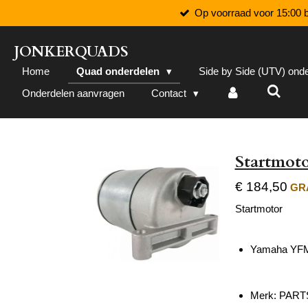
Op voorraad voor 15:00 b
Ga
direct
naar
JONKERQUADS
de
Home
Quad onderdelen
Side by Side (UTV) ond
hoofdinhoud
Onderdelen aanvragen
Contact
Startmot
€ 184,50
GRA
Startmotor
Yamaha YFM
Merk:
PART