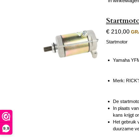
In winkelwagen
Startmot
€ 210,00
GRA
Startmotor
Yamaha YFM
Merk:
RICK
De startmoto
In plaats va
kans krijgt 
Het gebruik 
duurzame ver
9,9