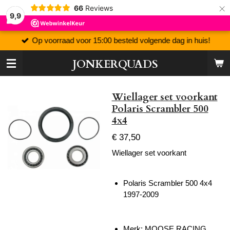
×
66
Reviews
9,9
Op voorraad voor 15:00 besteld volgende dag in huis!
JONKERQUADS
Wiellager set voorkant
Polaris Scrambler 500
4x4
€ 37,50
Wiellager set voorkant
Polaris Scrambler 500 4x4
1997-2009
Merk: MOOSE RACING